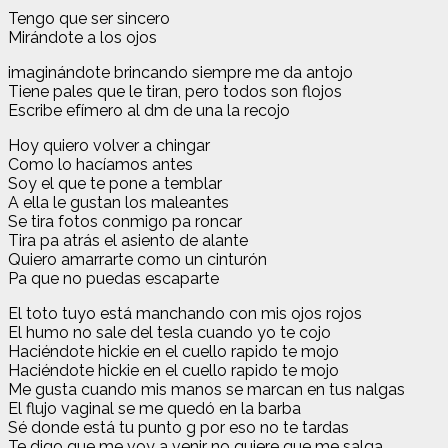
Tengo que ser sincero
Mirándote a los ojos
imaginándote brincando siempre me da antojo
Tiene pales que le tiran, pero todos son flojos
Escribe efímero al dm de una la recojo
Hoy quiero volver a chingar
Como lo hacíamos antes
Soy el que te pone a temblar
A ella le gustan los maleantes
Se tira fotos conmigo pa roncar
Tira pa atrás el asiento de alante
Quiero amarrarte como un cinturón
Pa que no puedas escaparte
El toto tuyo está manchando con mis ojos rojos
El humo no sale del tesla cuando yo te cojo
Haciéndote hickie en el cuello rapido te mojo
Haciéndote hickie en el cuello rapido te mojo
Me gusta cuando mis manos se marcan en tus nalgas
El flujo vaginal se me quedó en la barba
Sé donde está tu punto g por eso no te tardas
Te digo que me voy a venir no quiere que me salga