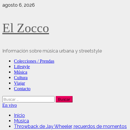
Saltar
agosto 6, 2026
al
contenido
El Zocco
Información sobre música urbana y streetstyle
Menú
Colecciones / Prendas
principal
Lifestyle
Música
Cultura
Viajar
Contacto
Buscar:
En vivo
Inicio
Música
Throwback de Jay Wheeler, recuerdos de momentos