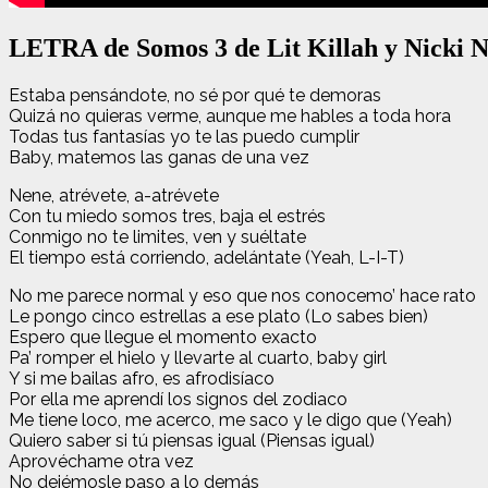
LETRA de Somos 3 de Lit Killah y Nicki N
Estaba pensándote, no sé por qué te demoras
Quizá no quieras verme, aunque me hables a toda hora
Todas tus fantasías yo te las puedo cumplir
Baby, matemos las ganas de una vez
Nene, atrévete, a-atrévete
Con tu miedo somos tres, baja el estrés
Conmigo no te limites, ven y suéltate
El tiempo está corriendo, adelántate (Yeah, L-I-T)
No me parece normal y eso que nos conocemo’ hace rato
Le pongo cinco estrellas a ese plato (Lo sabes bien)
Espero que llegue el momento exacto
Pa’ romper el hielo y llevarte al cuarto, baby girl
Y si me bailas afro, es afrodisíaco
Por ella me aprendí los signos del zodiaco
Me tiene loco, me acerco, me saco y le digo que (Yeah)
Quiero saber si tú piensas igual (Piensas igual)
Aprovéchame otra vez
No dejémosle paso a lo demás