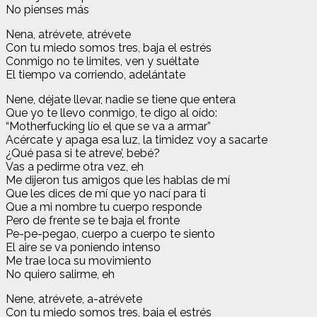
No pienses más
Nena, atrévete, atrévete
Con tu miedo somos tres, baja el estrés
Conmigo no te limites, ven y suéltate
El tiempo va corriendo, adelántate
Nene, déjate llevar, nadie se tiene que entera
Que yo te llevo conmigo, te digo al oído:
“Motherfucking lío el que se va a armar”
Acércate y apaga esa luz, la timidez voy a sacarte
¿Qué pasa si te atreve’, bebé?
Vas a pedirme otra vez, eh
Me dijeron tus amigos que les hablas de mí
Que les dices de mí que yo nací para ti
Que a mi nombre tu cuerpo responde
Pero de frente se te baja el fronte
Pe-pe-pegao, cuerpo a cuerpo te siento
El aire se va poniendo intenso
Me trae loca su movimiento
No quiero salirme, eh
Nene, atrévete, a-atrévete
Con tu miedo somos tres, baja el estrés