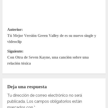
N
Anterior:
Tú Mejor Versión Green Valley de es su nuevo single y
a
videoclip
v
Siguiente:
e
Con Otra de Seven Kayne, una canción sobre una
relación tóxica
g
a
Deja una respuesta
c
Tu dirección de correo electrónico no será
i
publicada.
Los campos obligatorios están
marcados con
*