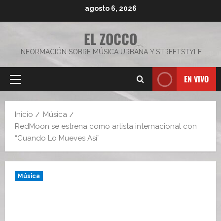
Saltar
agosto 6, 2026
al
contenido
EL ZOCCO
INFORMACIÓN SOBRE MÚSICA URBANA Y STREETSTYLE
EN VIVO
Menú
principal
Inicio
Música
RedMoon se estrena como artista internacional con
“Cuando Lo Mueves Así”
Música