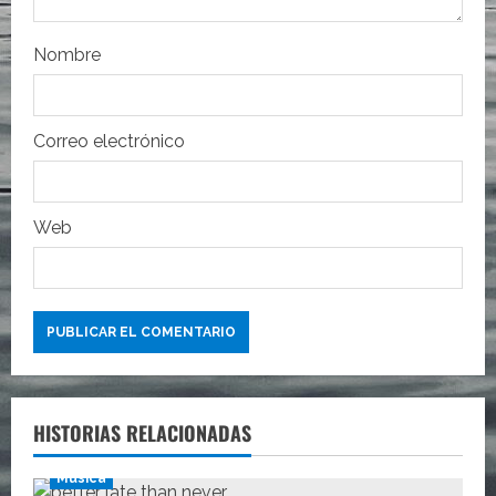
t
r
Nombre
a
Correo electrónico
d
a
Web
s
HISTORIAS RELACIONADAS
Música