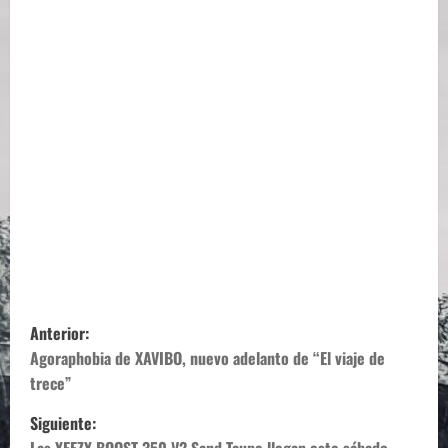
N
Anterior:
a
Agoraphobia de XAVIBO, nuevo adelanto de “El viaje de
trece”
v
Siguiente: