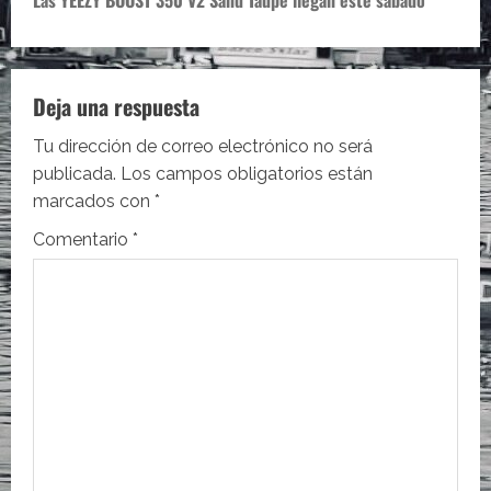
e
Las YEEZY BOOST 350 V2 Sand Taupe llegan este sábado
g
a
Deja una respuesta
c
Tu dirección de correo electrónico no será
i
publicada.
Los campos obligatorios están
marcados con
*
ó
Comentario
*
n
d
e
e
n