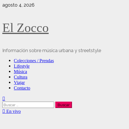
Saltar
agosto 4, 2026
al
contenido
El Zocco
Información sobre música urbana y streetstyle
Menú
Colecciones / Prendas
principal
Lifestyle
Música
Cultura
Viajar
Contacto
Buscar:
En vivo