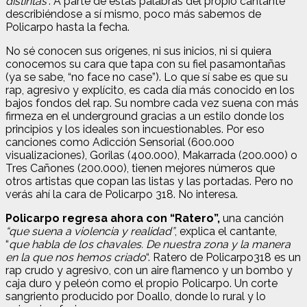
distintas
“. A parte de estas palabras del propio cantante
describiéndose a sí mismo, poco más sabemos de
Policarpo hasta la fecha.
No sé conocen sus orígenes, ni sus inicios, ni si quiera
conocemos su cara que tapa con su fiel pasamontañas
(ya se sabe, “no face no case”). Lo que sí sabe es que su
rap, agresivo y explícito, es cada día más conocido en los
bajos fondos del rap. Su nombre cada vez suena con más
firmeza en el underground gracias a un estilo donde los
principios y los ideales son incuestionables. Por eso
canciones como Adicción Sensorial (600.000
visualizaciones), Gorilas (400.000), Makarrada (200.000) o
Tres Cañones (200.000), tienen mejores números que
otros artistas que copan las listas y las portadas. Pero no
verás ahí la cara de Policarpo 318. No interesa.
Policarpo regresa ahora con “Ratero”,
una canción
“que suena a violencia y realidad”
, explica el cantante,
“
que habla de los chavales. De nuestra zona y la manera
en la que nos hemos criado
“. Ratero de Policarpo318 es un
rap crudo y agresivo, con un aire flamenco y un bombo y
caja duro y peleón como el propio Policarpo. Un corte
sangriento producido por Doallo, donde lo rural y lo