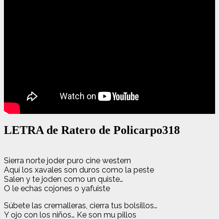
LETRA de Ratero de Policarpo318
Sierra norte joder puro cine western
Aquí los xavales son duros como la peste
Salen y te joden como un quiste…
O le echas cojones o yafuiste
Súbete las cremalleras, cierra tus bolsillos…
Y ojo con los niños… Ke son mu pillos