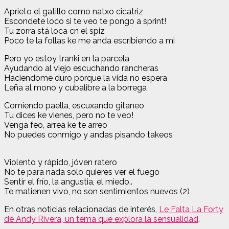
Aprieto el gatillo como natxo cicatriz
Escondete loco si te veo te pongo a sprint!
Tu zorra stá loca cn el spiz
Poco te la follas ke me anda escribiendo a mi
Pero yo estoy tranki en la parcela
Ayudando al viejo escuchando rancheras
Haciendome duro porque la vida no espera
Leña al mono y cubalibre a la borrega
Comiendo paella, escuxando gitaneo
Tu dices ke vienes, pero no te veo!
Venga feo, arrea ke te arreo
No puedes conmigo y andas pisando takeos
Violento y rápido, jóven ratero
No te para nada solo quieres ver el fuego
Sentir el frío, la angustia, el miedo..
Te matienen vivo, no son sentimientos nuevos (2)
En otras noticias relacionadas de interés,
Le Falta La Forty
de Andy Rivera, un tema que explora la sensualidad
.