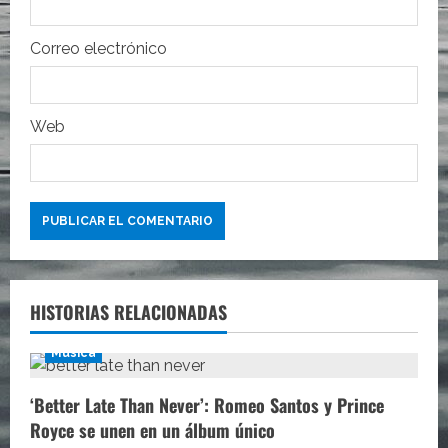
d
Correo electrónico
a
s
Web
HISTORIAS RELACIONADAS
Música
‘Better Late Than Never’: Romeo Santos y Prince
Royce se unen en un álbum único