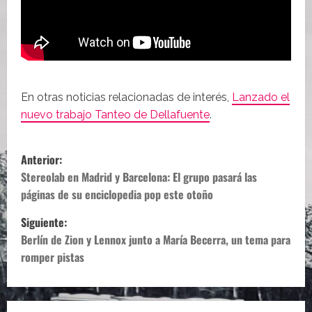
En otras noticias relacionadas de interés,
Lanzado el
nuevo trabajo Tanteo de Dellafuente
.
N
Anterior:
a
Stereolab en Madrid y Barcelona: El grupo pasará las
páginas de su enciclopedia pop este otoño
v
Siguiente:
e
Berlín de Zion y Lennox junto a María Becerra, un tema para
romper pistas
g
a