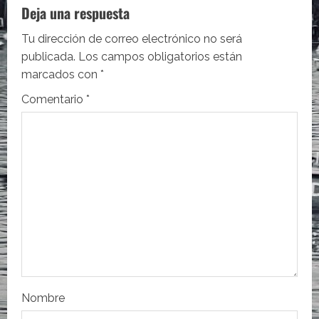
c
Deja una respuesta
i
Tu dirección de correo electrónico no será
publicada.
Los campos obligatorios están
ó
marcados con
*
n
Comentario
*
d
e
e
n
t
r
Nombre
a