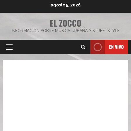
Saltar
agosto 5, 2026
al
contenido
EL ZOCCO
INFORMACIÓN SOBRE MÚSICA URBANA Y STREETSTYLE
EN VIVO
Menú
principal