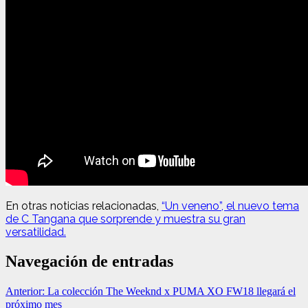
En otras noticias relacionadas
,
“Un veneno”, el nuevo tema
de C Tangana que sorprende y muestra su gran
versatilidad.
Navegación de entradas
Anterior:
La colección The Weeknd x PUMA XO FW18 llegará el
próximo mes