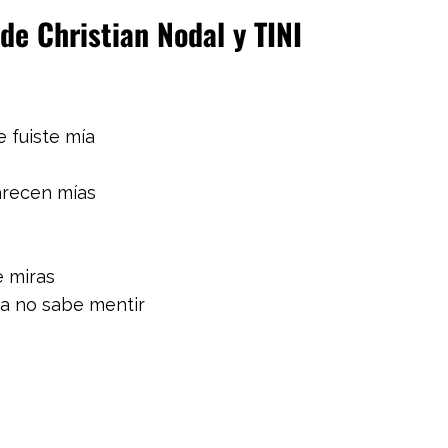
de Christian Nodal y TINI
e fuiste mía
arecen mías
e miras
ita no sabe mentir