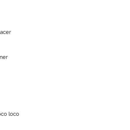
hacer
ner
oco loco