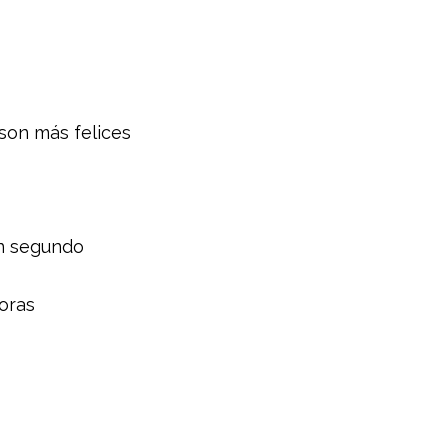
 son más felices
un segundo
noras