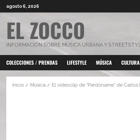
Saltar
agosto 6, 2026
al
EL ZOCCO
contenido
INFORMACIÓN SOBRE MÚSICA URBANA Y STREETSTY
COLECCIONES / PRENDAS
LIFESTYLE
MÚSICA
CULTURA
Inicio
Música
El videoclip de “Perdóname” de Carlos 