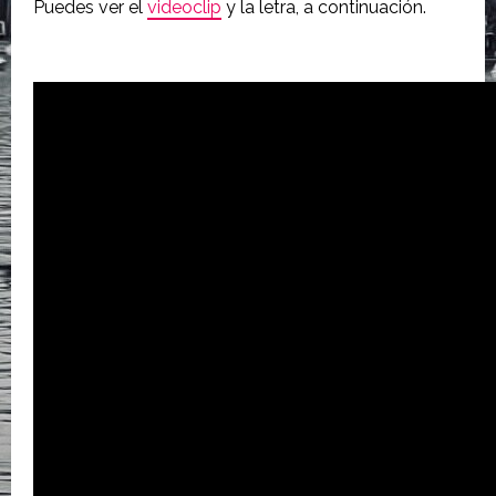
Puedes ver el
videoclip
y la letra, a continuación.