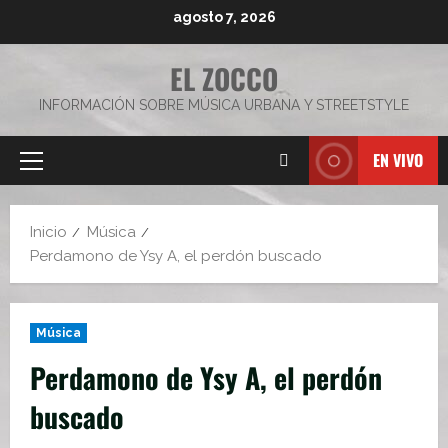
Saltar
agosto 7, 2026
al
contenido
EL ZOCCO
INFORMACIÓN SOBRE MÚSICA URBANA Y STREETSTYLE
EN VIVO
Menú
principal
Inicio
Música
Perdamono de Ysy A, el perdón buscado
Música
Perdamono de Ysy A, el perdón
buscado