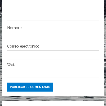
e
n
t
r
Nombre
a
Correo electrónico
d
a
Web
s