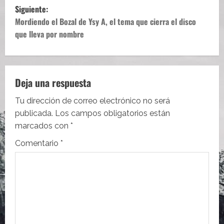
Siguiente:
v
Mordiendo el Bozal de Ysy A, el tema que cierra el disco
e
que lleva por nombre
g
a
Deja una respuesta
c
Tu dirección de correo electrónico no será
i
publicada.
Los campos obligatorios están
marcados con
*
ó
Comentario
*
n
d
e