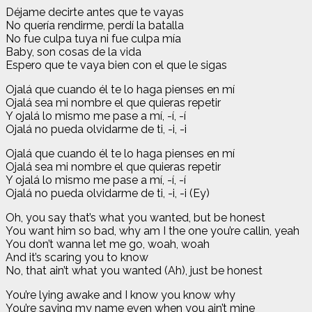
Déjame decirte antes que te vayas
No quería rendirme, perdí la batalla
No fue culpa tuya ni fue culpa mía
Baby, son cosas de la vida
Espero que te vaya bien con el que le sigas
Ojalá que cuando él te lo haga pienses en mí
Ojalá sea mi nombre el que quieras repetir
Y ojalá lo mismo me pase a mí, -í, -í
Ojalá no pueda olvidarme de ti, -i, -i
Ojalá que cuando él te lo haga pienses en mí
Ojalá sea mi nombre el que quieras repetir
Y ojalá lo mismo me pase a mí, -í, -í
Ojalá no pueda olvidarme de ti, -i, -i (Ey)
Oh, you say that’s what you wanted, but be honest
You want him so bad, why am I the one you’re callin, yeah
You don’t wanna let me go, woah, woah
And it’s scaring you to know
No, that ain’t what you wanted (Ah), just be honest
You’re lying awake and I know you know why
You’re saying my name even when you ain’t mine