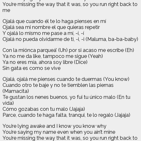
You’re missing the way that it was, so you run right back to
me
Ojalá que cuando él te lo haga pienses en mí
Ojalá sea mi nombre el que quieras repetir
Y ojalá lo mismo me pase a mí, -í, -í
Ojalá no pueda olvidarme de ti, -i, -i (Maluma, ba-ba-baby)
Con la miónca parqueá’ (Uh) por si acaso me escribe (Eh)
Ya no me da like, tampoco me sigue (Yeah)
Ya no eres mía, ahora soy libre (Dice)
Sin gata es como se vive
Ojalá, ojalá me pienses cuando te duermas (You know)
Cuando otro te baje y no te tiemblen las piernas
(Mamacita)
Te gustan los nenes buenos, yo fui tu único malo (En tu
vida)
Cómo gozabas con tu malo (Jajaja)
Parce, cuando te haga falta, tranqui, te lo regalo (Jajaja)
You’re lying awake and I know you know why
You’re saying my name even when you ain’t mine
You’re missing the way that it was, so you run right back to