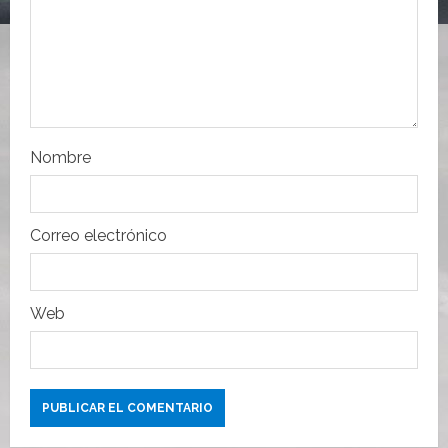
e
n
t
r
Nombre
a
d
Correo electrónico
a
s
Web