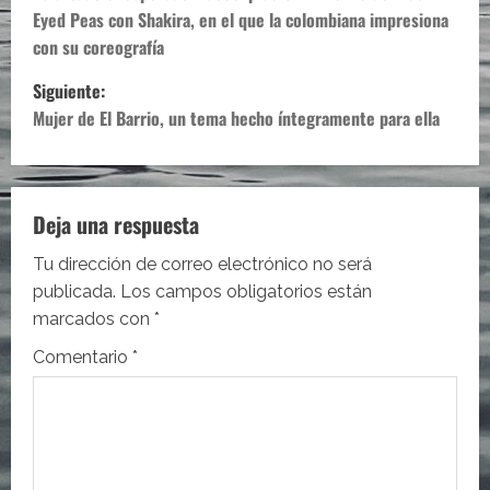
a
Eyed Peas con Shakira, en el que la colombiana impresiona
v
con su coreografía
e
Siguiente:
Mujer de El Barrio, un tema hecho íntegramente para ella
g
a
c
Deja una respuesta
i
Tu dirección de correo electrónico no será
publicada.
Los campos obligatorios están
ó
marcados con
*
n
Comentario
*
d
e