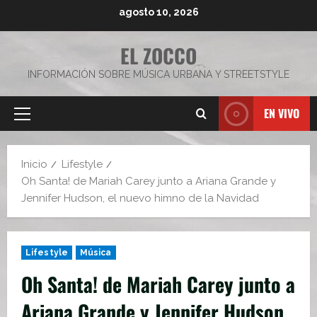
Saltar
agosto 10, 2026
al
contenido
EL ZOCCO
INFORMACIÓN SOBRE MÚSICA URBANA Y STREETSTYLE
EN VIVO
Menú
principal
Inicio
Lifestyle
Oh Santa! de Mariah Carey junto a Ariana Grande y
Jennifer Hudson, el nuevo himno de la Navidad
Lifestyle
Música
Oh Santa! de Mariah Carey junto a
Ariana Grande y Jennifer Hudson,