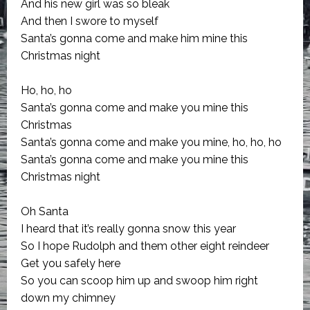
And his new girl was so bleak
And then I swore to myself
Santa’s gonna come and make him mine this
Christmas night
Ho, ho, ho
Santa’s gonna come and make you mine this
Christmas
Santa’s gonna come and make you mine, ho, ho, ho
Santa’s gonna come and make you mine this
Christmas night
Oh Santa
I heard that it’s really gonna snow this year
So I hope Rudolph and them other eight reindeer
Get you safely here
So you can scoop him up and swoop him right
down my chimney