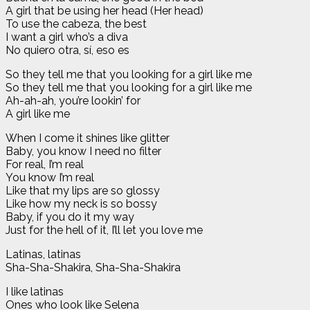
A girl that be using her head (Her head)
To use the cabeza, the best
I want a girl who’s a diva
No quiero otra, sí, eso es
So they tell me that you looking for a girl like me
So they tell me that you looking for a girl like me
Ah-ah-ah, you’re lookin’ for
A girl like me
When I come it shines like glitter
Baby, you know I need no filter
For real, I’m real
You know I’m real
Like that my lips are so glossy
Like how my neck is so bossy
Baby, if you do it my way
Just for the hell of it, I’ll let you love me
Latinas, latinas
Sha-Sha-Shakira, Sha-Sha-Shakira
I like latinas
Ones who look like Selena