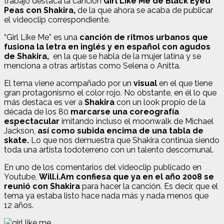
trabajo destaca la canción
Girl Like Me de Black Eyed
Peas con Shakira,
de la que ahora se acaba de publicar
el videoclip correspondiente.
“Girl Like Me” es una
canción de ritmos urbanos que
fusiona la letra en inglés y en español con agudos
de Shakira,
en la que se habla de la mujer latina y se
menciona a otras artistas como Selena o Anitta.
El tema viene acompañado por un
visual
en el que tiene
gran protagonismo el color rojo. No obstante, en él lo que
más destaca es ver a
Shakira
con un look propio de la
década de los 80
marcarse una coreografía
espectacular
imitando incluso el moonwalk de Michael
Jackson,
así como subida encima de una tabla de
skate.
Lo que nos demuestra que Shakira continúa siendo
toda una artista todoterreno con un talento descomunal.
En uno de los comentarios del videoclip publicado en
Youtube,
Will.i.Am confiesa que ya en el año 2008 se
reunió con Shakira
para hacer la canción. Es decir, que el
tema ya estaba listo hace nada más y nada menos que
12 años.