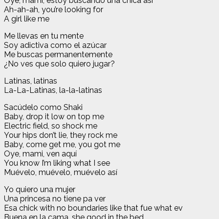
Oye, mami, estoy buscando una chica así
Ah-ah-ah, you’re looking for
A girl like me
Me llevas en tu mente
Soy adictiva como el azúcar
Me buscas permanentemente
¿No ves que solo quiero jugar?
Latinas, latinas
La-La-Latinas, la-la-latinas
Sacúdelo como Shaki
Baby, drop it low on top me
Electric field, so shock me
Your hips don’t lie, they rock me
Baby, come get me, you got me
Oye, mami, ven aquí
You know I’m liking what I see
Muévelo, muévelo, muévelo así
Yo quiero una mujer
Una princesa no tiene pa ver
Esa chick with no boundaries like that fue what ev
Buena en la cama, she good in the bed