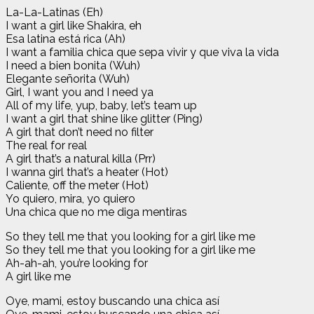
La-La-Latinas (Eh)
I want a girl like Shakira, eh
Esa latina está rica (Ah)
I want a familia chica que sepa vivir y que viva la vida
I need a bien bonita (Wuh)
Elegante señorita (Wuh)
Girl, I want you and I need ya
All of my life, yup, baby, let’s team up
I want a girl that shine like glitter (Ping)
A girl that don’t need no filter
The real for real
A girl that’s a natural killa (Prr)
I wanna girl that’s a heater (Hot)
Caliente, off the meter (Hot)
Yo quiero, mira, yo quiero
Una chica que no me diga mentiras
So they tell me that you looking for a girl like me
So they tell me that you looking for a girl like me
Ah-ah-ah, you’re looking for
A girl like me
Oye, mami, estoy buscando una chica así