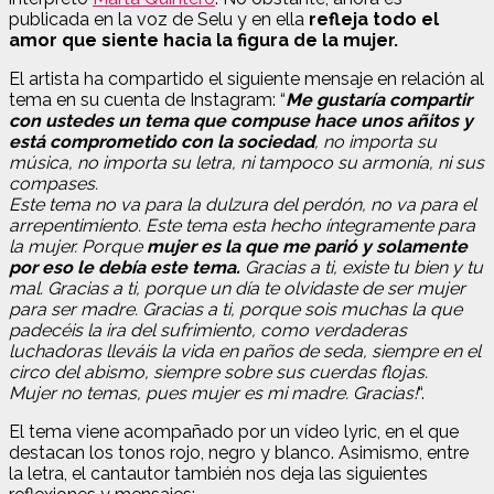
publicada en la voz de Selu y en ella
refleja todo el
amor que siente hacia la figura de la mujer.
El artista ha compartido el siguiente mensaje en relación al
tema en su cuenta de Instagram: “
Me gustaría compartir
con ustedes un tema que compuse hace unos añitos y
está comprometido con la sociedad
, no importa su
música, no importa su letra, ni tampoco su armonía, ni sus
compases.
Este tema no va para la dulzura del perdón, no va para el
arrepentimiento. Este tema esta hecho íntegramente para
la mujer. Porque
mujer es la que me parió y solamente
por eso le debía este tema.
Gracias a ti, existe tu bien y tu
mal. Gracias a ti, porque un día te olvidaste de ser mujer
para ser madre. Gracias a ti, porque sois muchas la que
padecéis la ira del sufrimiento, como verdaderas
luchadoras lleváis la vida en paños de seda, siempre en el
circo del abismo, siempre sobre sus cuerdas flojas.
Mujer no temas, pues mujer es mi madre. Gracias!
“.
El tema viene acompañado por un vídeo lyric, en el que
destacan los tonos rojo, negro y blanco. Asimismo, entre
la letra, el cantautor también nos deja las siguientes