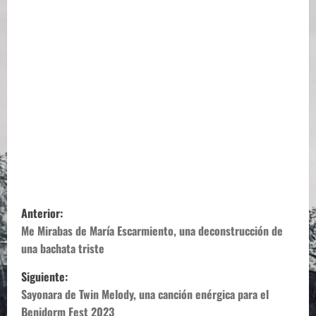
N
Anterior:
a
Me Mirabas de María Escarmiento, una deconstrucción de
una bachata triste
v
Siguiente:
e
Sayonara de Twin Melody, una canción enérgica para el
Benidorm Fest 2023