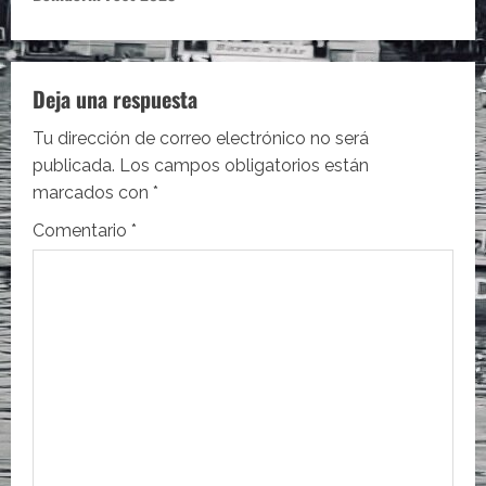
g
a
c
Deja una respuesta
i
Tu dirección de correo electrónico no será
publicada.
Los campos obligatorios están
ó
marcados con
*
n
Comentario
*
d
e
e
n
t