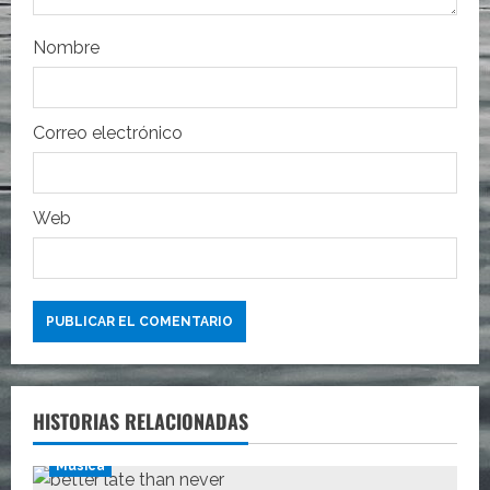
r
Nombre
a
d
Correo electrónico
a
s
Web
HISTORIAS RELACIONADAS
Música