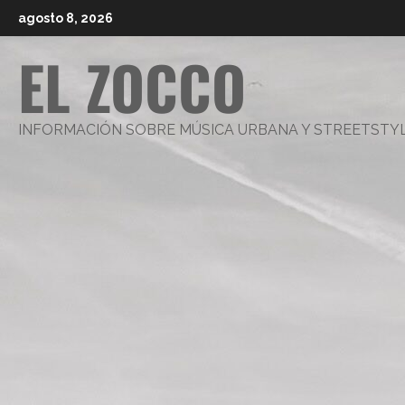
Saltar
agosto 8, 2026
al
EL ZOCCO
contenido
INFORMACIÓN SOBRE MÚSICA URBANA Y STREETSTY