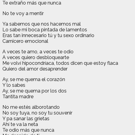
Te extraño más que nunca
No te voy a mentir
Ya sabemos que nos hacemos mal
Lo sabe mi boca pintada de lamentos
Eras tan innecesario tú y tu sexo ordinario
Carnicero emocional
A veces te amo, a veces te odio
A veces quiero desbloquearte
Me volví hipocondríaca, todos dicen que estoy flaca
Quiero del amor desaprender
Ay, se me quema el corazón
Y lo sabes
Ay, se me quema por los dos
Tantita madre
No me estés alborotando
No soy tuya, no soy tu souvenir
Y pa sanar las grietas
Ahí te va la neta
Te odio más que nunca