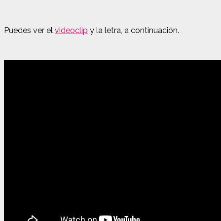
Puedes ver el
videoclip
y la letra, a continuación.