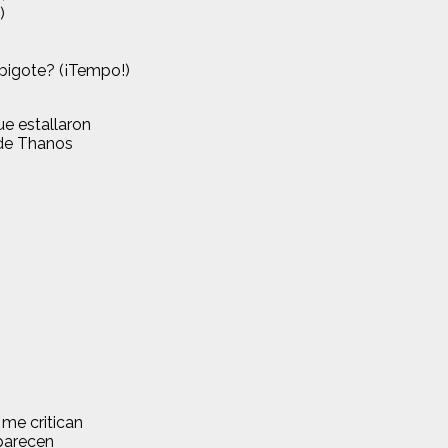
)
bigote? (¡Tempo!)
e estallaron
 de Thanos
me critican
parecen