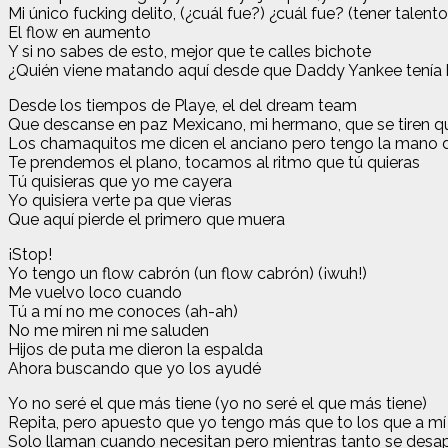
Mi único fucking delito, (¿cuál fue?) ¿cuál fue? (tener talento
El flow en aumento
Y si no sabes de esto, mejor que te calles bichote
¿Quién viene matando aquí desde que Daddy Yankee tenía 
Desde los tiempos de Playe, el del dream team
Que descanse en paz Mexicano, mi hermano, que se tiren qu
Los chamaquitos me dicen el anciano pero tengo la mano
Te prendemos el plano, tocamos al ritmo que tú quieras
Tú quisieras que yo me cayera
Yo quisiera verte pa que vieras
Que aquí pierde el primero que muera
¡Stop!
Yo tengo un flow cabrón (un flow cabrón) (¡wuh!)
Me vuelvo loco cuando
Tú a mí no me conoces (ah-ah)
No me miren ni me saluden
Hijos de puta me dieron la espalda
Ahora buscando que yo los ayudé
Yo no seré el que más tiene (yo no seré el que más tiene)
Repita, pero apuesto que yo tengo más que to los que a mí 
Solo llaman cuando necesitan pero mientras tanto se desa