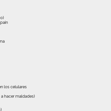
po)
 pain
oma
 los celulares
 a hacer maldades)
)