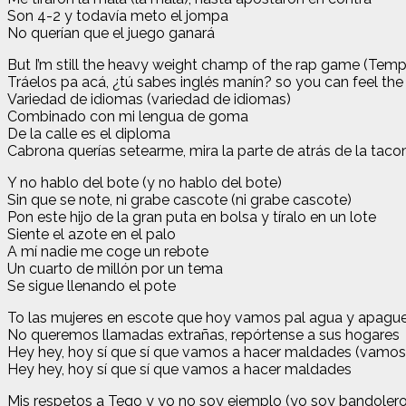
Son 4-2 y todavía meto el jompa
No querían que el juego ganará
But I’m still the heavy weight champ of the rap game (Tem
Tráelos pa acá, ¿tú sabes inglés manín? so you can feel the
Variedad de idiomas (variedad de idiomas)
Combinado con mi lengua de goma
De la calle es el diploma
Cabrona querías setearme, mira la parte de atrás de la tac
Y no hablo del bote (y no hablo del bote)
Sin que se note, ni grabe cascote (ni grabe cascote)
Pon este hijo de la gran puta en bolsa y tíralo en un lote
Siente el azote en el palo
A mí nadie me coge un rebote
Un cuarto de millón por un tema
Se sigue llenando el pote
To las mujeres en escote que hoy vamos pal agua y apaguen
No queremos llamadas extrañas, repórtense a sus hogares
Hey hey, hoy sí que sí que vamos a hacer maldades (vamos
Hey hey, hoy sí que sí que vamos a hacer maldades
Mis respetos a Tego y yo no soy ejemplo (yo soy bandolero