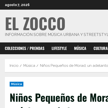
Saltar
agosto 7, 2026
al
EL ZOCCO
contenido
INFORMACIÓN SOBRE MÚSICA URBANA Y STREETSTY
COLECCIONES / PRENDAS
LIFESTYLE
MÚSICA
CULTURA
Inicio
Música
Niños Pequeños de Morad, un adelanto
Música
Niños Pequeños de Mora