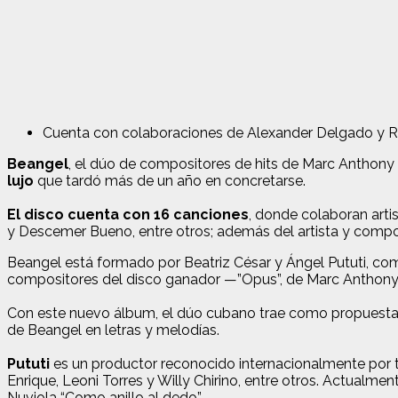
Cuenta con colaboraciones de Alexander Delgado y Ra
Beangel
, el dúo de compositores de hits de Marc Anthony 
lujo
que tardó más de un año en concretarse.
El disco cuenta con 16 canciones
, donde colaboran art
y Descemer Bueno, entre otros; además del artista y compos
Beangel está formado por Beatriz César y Ángel Pututi, 
compositores del disco ganador —”Opus”, de Marc Anthony—
Con este nuevo álbum, el dúo cubano trae como propuesta l
de Beangel en letras y melodías.
Pututi
es un productor reconocido internacionalmente por tra
Enrique, Leoni Torres y Willy Chirino, entre otros. Actua
Nuviola “Como anillo al dedo”.