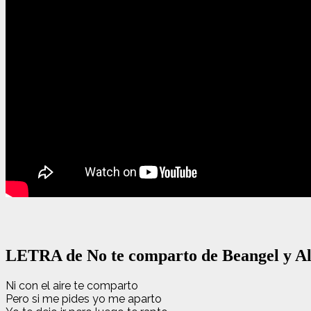
LETRA de No te comparto de Beangel y A
Ni con el aire te comparto
Pero si me pides yo me aparto