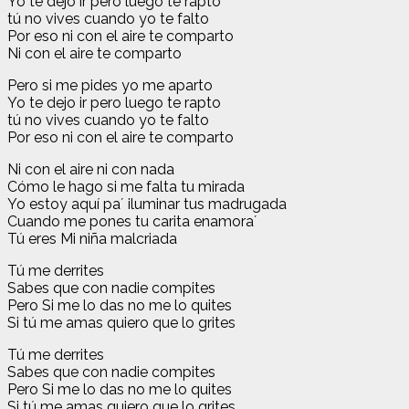
Yo te dejo ir pero luego te rapto
tú no vives cuando yo te falto
Por eso ni con el aire te comparto
Ni con el aire te comparto
Pero si me pides yo me aparto
Yo te dejo ir pero luego te rapto
tú no vives cuando yo te falto
Por eso ni con el aire te comparto
Ni con el aire ni con nada
Cómo le hago si me falta tu mirada
Yo estoy aquí paʼ iluminar tus madrugada
Cuando me pones tu carita enamoraʼ
Tú eres Mi niña malcriada
Tú me derrites
Sabes que con nadie compites
Pero Si me lo das no me lo quites
Si tú me amas quiero que lo grites
Tú me derrites
Sabes que con nadie compites
Pero Si me lo das no me lo quites
Si tú me amas quiero que lo grites