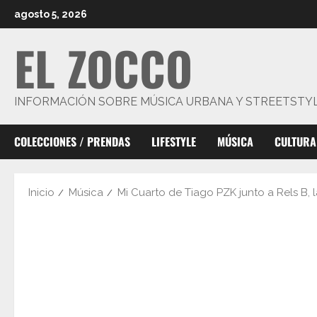
Saltar
agosto 5, 2026
al
EL ZOCCO
contenido
INFORMACIÓN SOBRE MÚSICA URBANA Y STREETSTY
COLECCIONES / PRENDAS
LIFESTYLE
MÚSICA
CULTURA
Inicio
Música
Mi Cuarto de Tiago PZK junto a Rels B