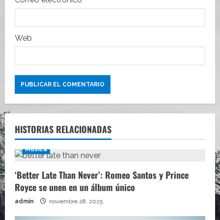
a
s
Web
HISTORIAS RELACIONADAS
Música
‘Better Late Than Never’: Romeo Santos y Prince
Royce se unen en un álbum único
admin
noviembre 28, 2025