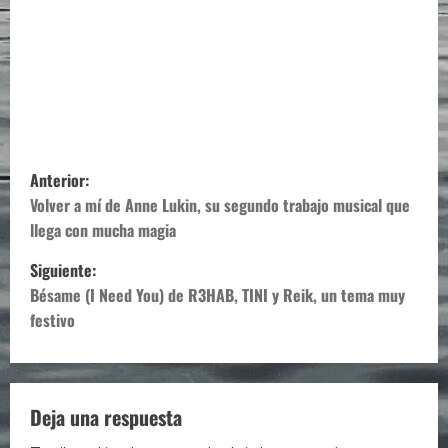
N
Anterior:
a
Volver a mí de Anne Lukin, su segundo trabajo musical que
llega con mucha magia
v
Siguiente:
e
Bésame (I Need You) de R3HAB, TINI y Reik, un tema muy
festivo
g
a
c
Deja una respuesta