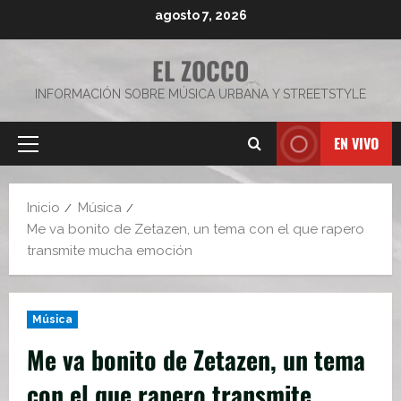
Saltar
agosto 7, 2026
al
contenido
EL ZOCCO
INFORMACIÓN SOBRE MÚSICA URBANA Y STREETSTYLE
EN VIVO
Menú
principal
Inicio
Música
Me va bonito de Zetazen, un tema con el que rapero
transmite mucha emoción
Música
Me va bonito de Zetazen, un tema
con el que rapero transmite