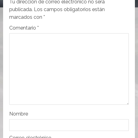
i
Tu dirección de correo electrónico no será
publicada.
Los campos obligatorios están
ó
marcados con
*
n
Comentario
*
d
e
e
n
t
r
Nombre
a
d
Correo electrónico