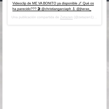
Videoclip de ME VA BONITO ya disponible 🌌 Qué os
ha parecido??? 🎬 @christiangarciaph 🎸 @jheras_
Una publicación compartida de
Zetazen
(@zetazen1) el
5 Jun,