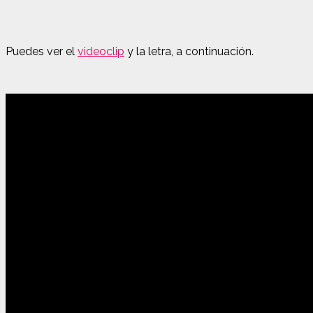
Puedes ver el
videoclip
y la letra, a continuación.