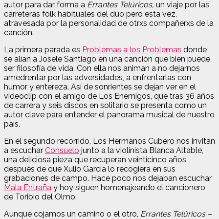
autor para dar forma a
Errantes Telúricos,
un viaje por las
carreteras folk habituales del dúo pero esta vez,
atravesada por la personalidad de otrxs compañerxs de la
canción.
La primera parada es
Problemas a los Problemas
donde
se alían a Josele Santiago en una canción que bien puede
ser filosofía de vida. Con ella nos animan a no dejarnos
amedrentar por las adversidades, a enfrentarlas con
humor y entereza. Así de sonrientes se dejan ver en el
videoclip con el amigo de Los Enemigos, que tras 36 años
de carrera y seis discos en solitario se presenta como un
autor clave para entender el panorama musical de nuestro
país.
En el segundo recorrido, Los Hermanos Cubero nos invitan
a escuchar
Consuelo
junto a la violinista Blanca Altable,
una deliciosa pieza que recuperan veinticinco años
después de que Xulio García lo recogiera en sus
grabaciones de campo. Hace poco nos dejaban escuchar
Mala Entraña
y hoy siguen homenajeando el cancionero
de Toribio del Olmo.
Aunque cojamos un camino o el otro,
Errantes Telúricos –