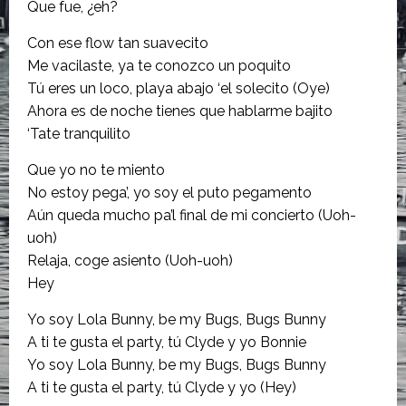
Que fue, ¿eh?
Con ese flow tan suavecito
Me vacilaste, ya te conozco un poquito
Tú eres un loco, playa abajo ‘el solecito (Oye)
Ahora es de noche tienes que hablarme bajito
‘Tate tranquilito
Que yo no te miento
No estoy pega’, yo soy el puto pegamento
Aún queda mucho pa’l final de mi concierto (Uoh-
uoh)
Relaja, coge asiento (Uoh-uoh)
Hey
Yo soy Lola Bunny, be my Bugs, Bugs Bunny
A ti te gusta el party, tú Clyde y yo Bonnie
Yo soy Lola Bunny, be my Bugs, Bugs Bunny
A ti te gusta el party, tú Clyde y yo (Hey)