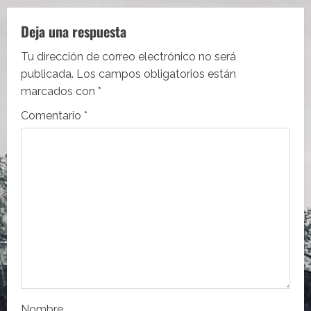
a
Deja una respuesta
c
Tu dirección de correo electrónico no será
i
publicada.
Los campos obligatorios están
marcados con
*
ó
Comentario
*
n
d
e
e
n
t
Nombre