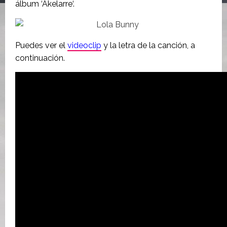
álbum ‘Akelarre‘.
Puedes ver el
videoclip
y la letra de la canción, a
continuación.