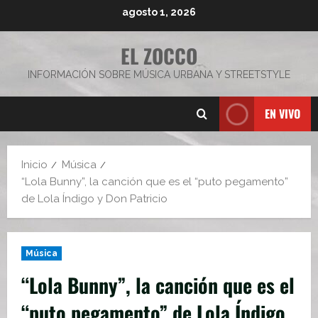
Saltar
agosto 1, 2026
al
contenido
EL ZOCCO
INFORMACIÓN SOBRE MÚSICA URBANA Y STREETSTYLE
EN VIVO
Inicio
Música
“Lola Bunny”, la canción que es el “puto pegamento”
de Lola Índigo y Don Patricio
Música
“Lola Bunny”, la canción que es el
“puto pegamento” de Lola Índigo