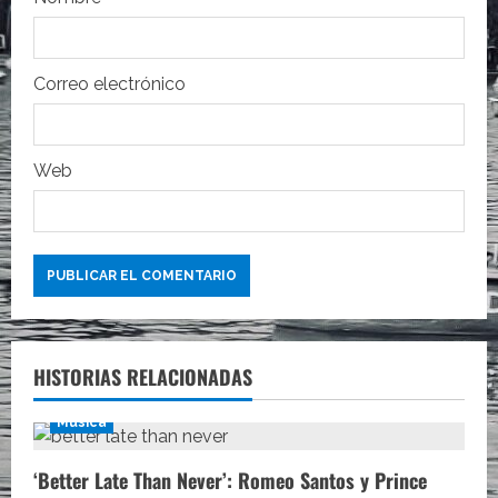
r
a
Correo electrónico
d
a
Web
s
HISTORIAS RELACIONADAS
Música
‘Better Late Than Never’: Romeo Santos y Prince