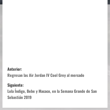
N
Anterior:
a
Regresan las Air Jordan IV Cool Grey al mercado
Siguiente:
v
Lola Índigo, Bebe y Macaco, en la Semana Grande de San
e
Sebastián 2019
g