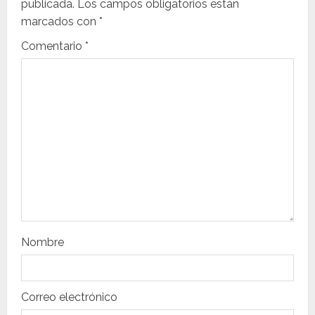
publicada.
Los campos obligatorios están
ó
marcados con
*
n
Comentario
*
d
e
e
n
t
r
Nombre
a
d
Correo electrónico