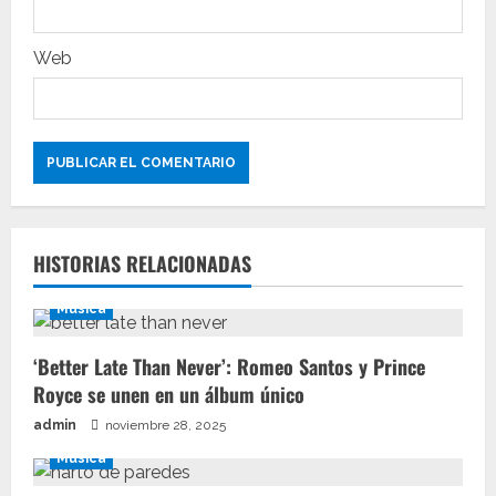
a
s
Web
HISTORIAS RELACIONADAS
Música
‘Better Late Than Never’: Romeo Santos y Prince
Royce se unen en un álbum único
admin
noviembre 28, 2025
Música