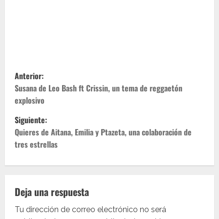
N
Anterior:
a
Susana de Leo Bash ft Crissin, un tema de reggaetón
explosivo
v
Siguiente:
e
Quieres de Aitana, Emilia y Ptazeta, una colaboración de
tres estrellas
g
a
c
Deja una respuesta
i
Tu dirección de correo electrónico no será