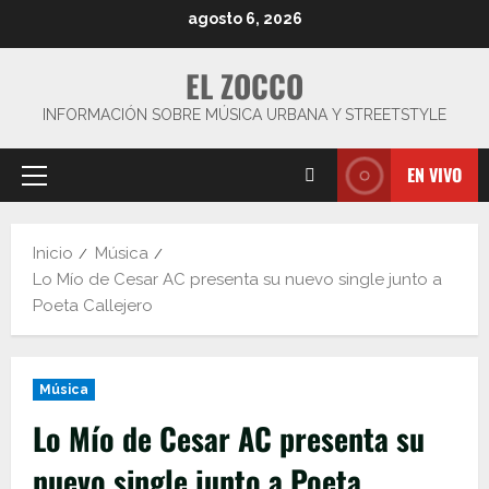
Saltar
agosto 6, 2026
al
contenido
EL ZOCCO
INFORMACIÓN SOBRE MÚSICA URBANA Y STREETSTYLE
EN VIVO
Menú
principal
Inicio
Música
Lo Mío de Cesar AC presenta su nuevo single junto a
Poeta Callejero
Música
Lo Mío de Cesar AC presenta su
nuevo single junto a Poeta