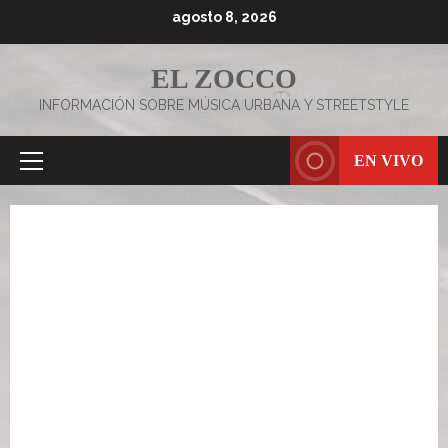
Saltar
agosto 8, 2026
al
contenido
EL ZOCCO
INFORMACIÓN SOBRE MÚSICA URBANA Y STREETSTYLE
EN VIVO
Menú
principal