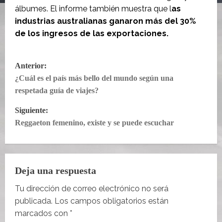
álbumes. El informe también muestra que l
as
industrias australianas ganaron más del 30%
de los ingresos de las exportaciones.
N
Anterior:
¿Cuál es el país más bello del mundo según una
a
respetada guía de viajes?
v
Siguiente:
e
Reggaeton femenino, existe y se puede escuchar
g
a
Deja una respuesta
c
Tu dirección de correo electrónico no será
publicada.
Los campos obligatorios están
i
marcados con
*