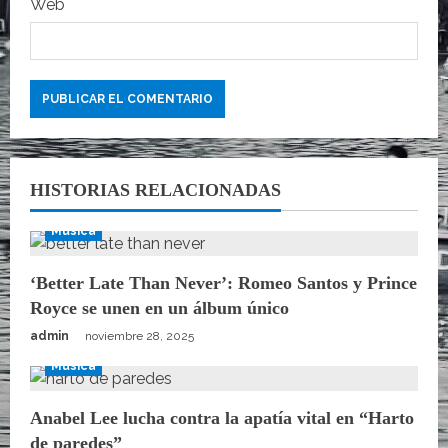
Web
s
HISTORIAS RELACIONADAS
Música
‘Better Late Than Never’: Romeo Santos y Prince
Royce se unen en un álbum único
admin
noviembre 28, 2025
Música
Anabel Lee lucha contra la apatía vital en “Harto
de paredes”