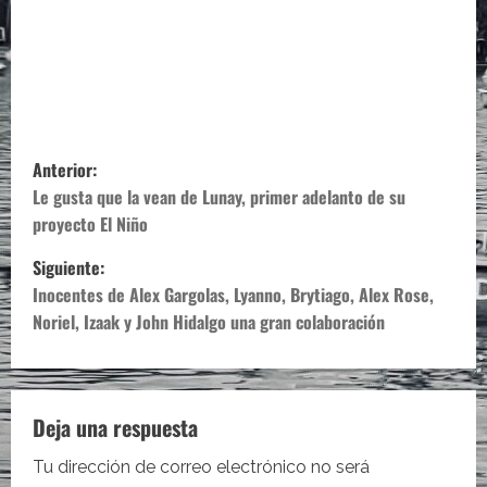
N
Anterior:
a
Le gusta que la vean de Lunay, primer adelanto de su
proyecto El Niño
v
Siguiente:
e
Inocentes de Alex Gargolas, Lyanno, Brytiago, Alex Rose,
Noriel, Izaak y John Hidalgo una gran colaboración
g
a
c
Deja una respuesta
i
Tu dirección de correo electrónico no será