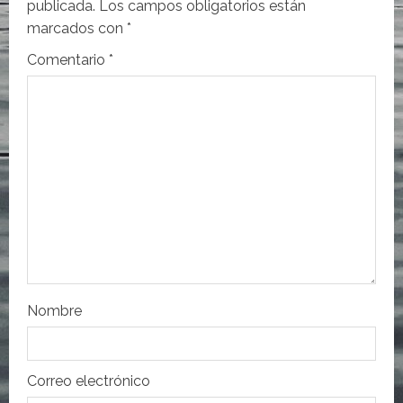
publicada.
Los campos obligatorios están
ó
marcados con
*
n
Comentario
*
d
e
e
n
t
r
Nombre
a
d
Correo electrónico