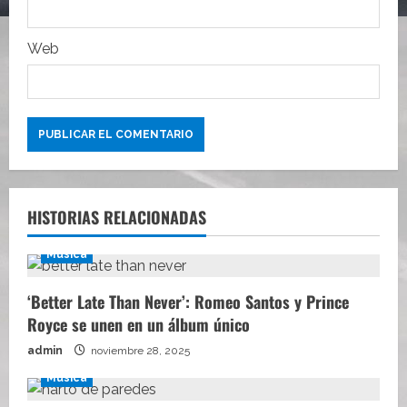
a
s
Web
HISTORIAS RELACIONADAS
Música
‘Better Late Than Never’: Romeo Santos y Prince
Royce se unen en un álbum único
admin
noviembre 28, 2025
Música