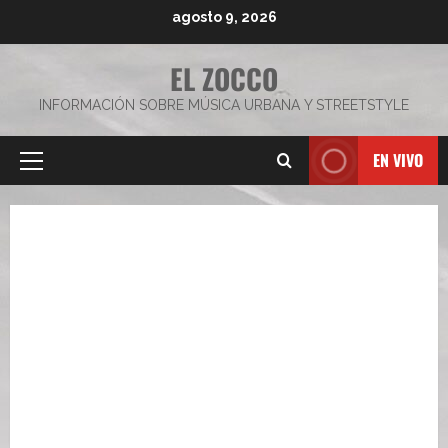
Saltar
agosto 9, 2026
al
contenido
EL ZOCCO
INFORMACIÓN SOBRE MÚSICA URBANA Y STREETSTYLE
EN VIVO
Menú
principal