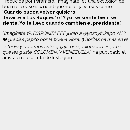
Producida por Paramelo, “Imagínate” es una explosión de
buen rollo y sensualidad que nos deja versos como
“
Cuando pueda volver quisiera
llevarte a Los Roques
” o “
Y yo, se siente bien, se
siente, Yo te llevo cuando cambien el presidente
“.
“Imagínate YA DISPONIBLEEE junto a
@yosoytukapo
????️
❤️ gracias papito por la buena vibra, 3 horitas na mas en el
estudio y sacamos esto ajajaja que peligroooo. Espero
que les guste. COLOMBIA Y VENEZUELA”
, ha publicado el
artista en su cuenta de Instagram
.