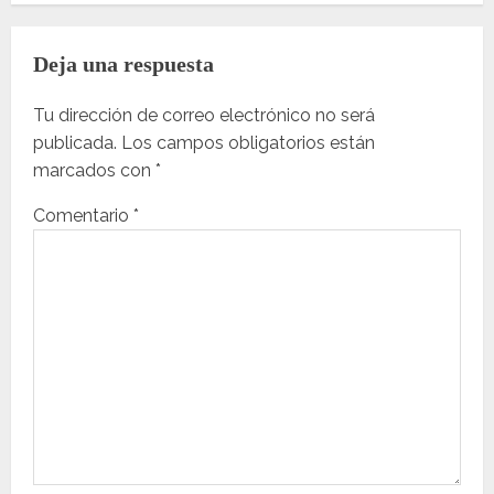
c
Deja una respuesta
i
ó
Tu dirección de correo electrónico no será
n
publicada.
Los campos obligatorios están
marcados con
*
d
e
Comentario
*
e
n
t
r
a
d
a