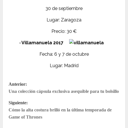
30 de septiembre
Lugar: Zaragoza
Precio: 30
€
–
Villamanuela 2017
Fecha: 6 y 7 de octubre
Lugar: Madrid
N
Anterior:
a
Una colección cápsula exclusiva asequible para tu bolsillo
v
Siguiente:
e
Cómo la alta costura brilló en la última temporada de
g
Game of Thrones
a