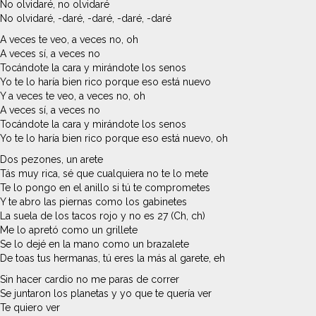
No olvidaré, no olvidaré
No olvidaré, -daré, -daré, -daré, -daré
A veces te veo, a veces no, oh
A veces sí, a veces no
Tocándote la cara y mirándote los senos
Yo te lo haría bien rico porque eso está nuevo
Y a veces te veo, a veces no, oh
A veces sí, a veces no
Tocándote la cara y mirándote los senos
Yo te lo haría bien rico porque eso está nuevo, oh
Dos pezones, un arete
Tás muy rica, sé que cualquiera no te lo mete
Te lo pongo en el anillo si tú te comprometes
Y te abro las piernas como los gabinetes
La suela de los tacos rojo y no es 27 (Ch, ch)
Me lo apretó como un grillete
Se lo dejé en la mano como un brazalete
De toas tus hermanas, tú eres la más al garete, eh
Sin hacer cardio no me paras de correr
Se juntaron los planetas y yo que te quería ver
Te quiero ver