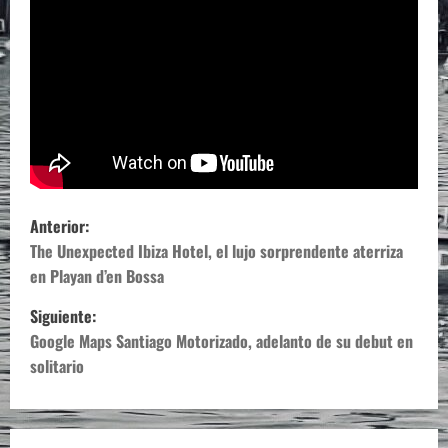
N
Anterior:
a
The Unexpected Ibiza Hotel, el lujo sorprendente aterriza
en Playan d’en Bossa
v
Siguiente:
e
Google Maps Santiago Motorizado, adelanto de su debut en
solitario
g
a