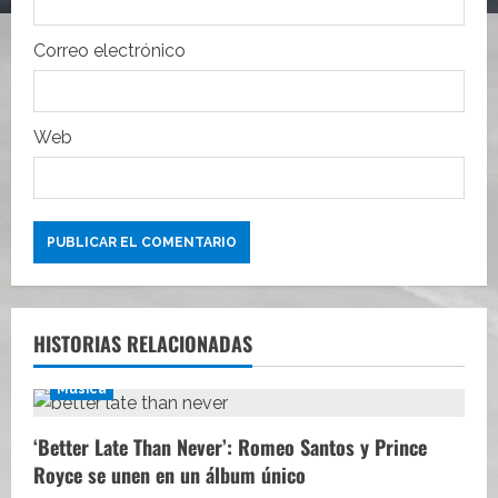
d
Correo electrónico
a
s
Web
HISTORIAS RELACIONADAS
Música
‘Better Late Than Never’: Romeo Santos y Prince
Royce se unen en un álbum único