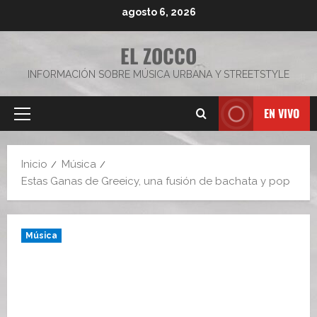
Saltar
agosto 6, 2026
al
contenido
EL ZOCCO
INFORMACIÓN SOBRE MÚSICA URBANA Y STREETSTYLE
EN VIVO
Menú
principal
Inicio
Música
Estas Ganas de Greeicy, una fusión de bachata y pop
Música