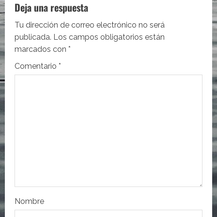
c
Deja una respuesta
i
Tu dirección de correo electrónico no será
publicada.
Los campos obligatorios están
ó
marcados con
*
n
Comentario
*
d
e
e
n
t
r
Nombre
a