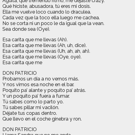
Agüita, que tremendo ritmo, me dejaste crazy.
Qué hiciste, abusadora, tú eres mi dosis.
Ella me vuelve loco cuando lo draculea.
Cada vez que la toco ella luego me cachea.
No se corta ni un poco le da igual que la vean.
Sea donde sea (Oye).
Esa carita que me llevas (Ah).
Esa carita que me llevas (Ah, uh, dice).
Esa carita que me llevas (Uh, ah, ah, ah).
Esa carita que me llevas (Oye, oye).
Esa carita que me
DON PATRICIO
Probamos un día a no vernos más.
Y nos vimos esa noche en el bar.
Poquito pa’ alante y poquito pa’ atrás.
Y un poquito pa’ fuera a fumar.
Tú sabes como lo parto yo.
Tú sabes pillar mi vacilón.
Déjate tus copas dentro.
Que llevo en el coche ginebra y ron.
DON PATRICIO