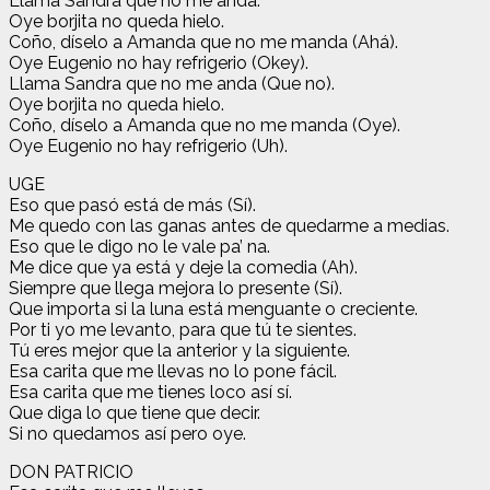
Llama Sandra que no me anda.
Oye borjita no queda hielo.
Coño, díselo a Amanda que no me manda (Ahá).
Oye Eugenio no hay refrigerio (Okey).
Llama Sandra que no me anda (Que no).
Oye borjita no queda hielo.
Coño, díselo a Amanda que no me manda (Oye).
Oye Eugenio no hay refrigerio (Uh).
UGE
Eso que pasó está de más (Sí).
Me quedo con las ganas antes de quedarme a medias.
Eso que le digo no le vale pa’ na.
Me dice que ya está y deje la comedia (Ah).
Siempre que llega mejora lo presente (Sí).
Que importa si la luna está menguante o creciente.
Por ti yo me levanto, para que tú te sientes.
Tú eres mejor que la anterior y la siguiente.
Esa carita que me llevas no lo pone fácil.
Esa carita que me tienes loco así sí.
Que diga lo que tiene que decir.
Si no quedamos así pero oye.
DON PATRICIO