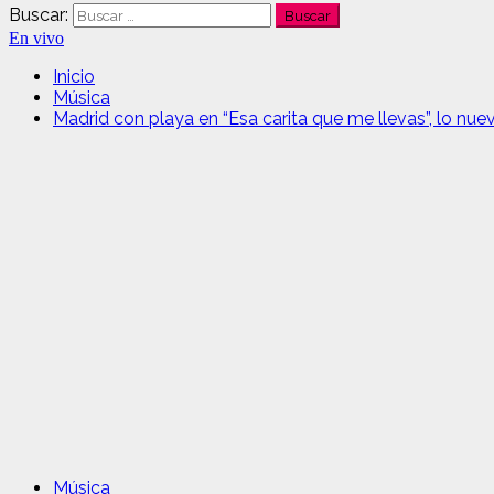
Buscar:
En vivo
Inicio
Música
Madrid con playa en “Esa carita que me llevas”, lo nu
Música