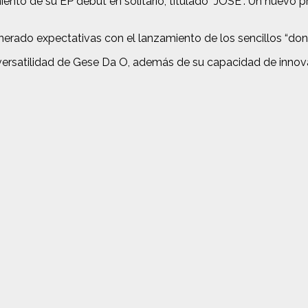
iento de su EP debut en solitario, titulado “JOSÉ”. Un nuevo 
rado expectativas con el lanzamiento de los sencillos “done”
 versatilidad de Gese Da O, además de su capacidad de innov