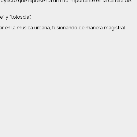
proyecto que representa un hito importante en la carrera del
 y “tolosdia”.
ar en la música urbana, fusionando de manera magistral