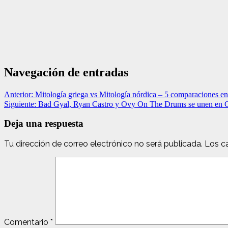
Navegación de entradas
Anterior:
Mitología griega vs Mitología nórdica – 5 comparaciones en
Siguiente:
Bad Gyal, Ryan Castro y Ovy On The Drums se unen en G
Deja una respuesta
Tu dirección de correo electrónico no será publicada.
Los c
Comentario
*