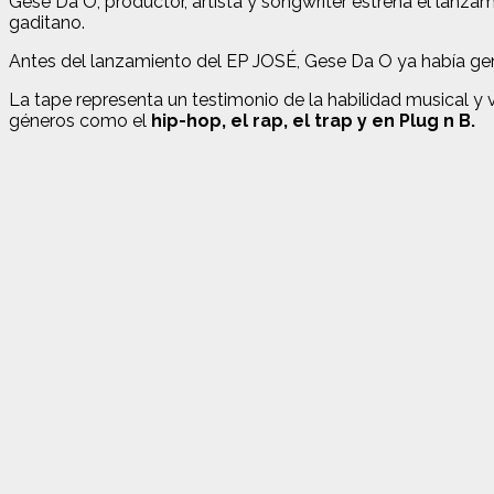
Gese Da O, productor, artista y songwriter estrena el lanzam
gaditano.
Antes del lanzamiento del EP JOSÉ, Gese Da O ya había gene
La tape representa un testimonio de la habilidad musical y
géneros como el
hip-hop, el rap, el trap y en Plug n B.