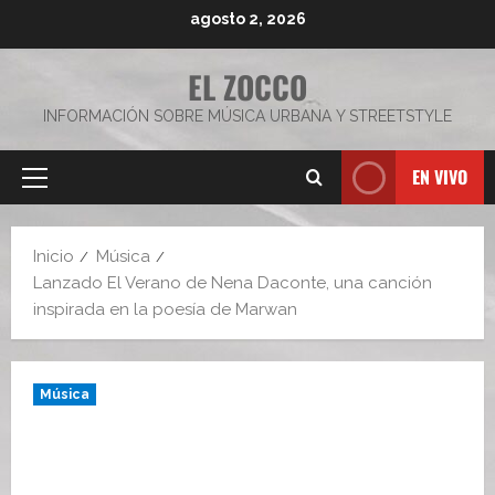
Saltar
agosto 2, 2026
al
contenido
EL ZOCCO
INFORMACIÓN SOBRE MÚSICA URBANA Y STREETSTYLE
EN VIVO
Menú
principal
Inicio
Música
Lanzado El Verano de Nena Daconte, una canción
inspirada en la poesía de Marwan
Música