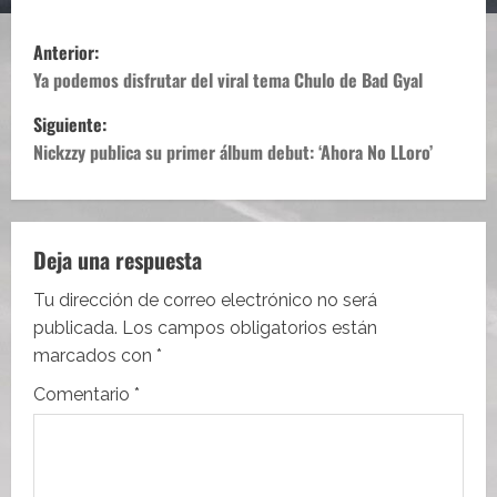
N
Anterior:
a
Ya podemos disfrutar del viral tema Chulo de Bad Gyal
Siguiente:
v
Nickzzy publica su primer álbum debut: ‘Ahora No LLoro’
e
g
Deja una respuesta
a
Tu dirección de correo electrónico no será
c
publicada.
Los campos obligatorios están
i
marcados con
*
Comentario
*
ó
n