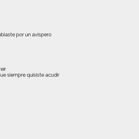
mbiaste por un avispero
eír
que siempre quisiste acudir