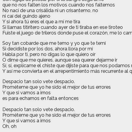
que no nos falten los motivos cuando nos faltemos
No nací de una crisálida ni un crisantemo, no
ni caí del guindo ajeno
Y si ahora tú eres el que a mí me tira
Si llamas titiritero cuando ayer de ti tiraba en ese tiroteo
Fuiste el juego de trileros donde puse el corazón, me lo ca
Soy tan cobarde que me temo y yo que te temí
Si decidiste por los dos, ahora llora por mí
Habla por ti, pero no digas lo que quiero oír
O dime que me quieres, aunque sea querer dejarme ir
Sí, sí, explícame el chiste que dijiste para que nos podamos r
Y así me convierta en el arrepentimiento más recurrente al 
Despacio tan solo vete despacio.
Prométeme que yo he sido el mejor de tus errores
Y que si vamos a irnos
es para echarnos en falta entonces
Despacio tan solo vete despacio.
Prométeme que yo he sido el mejor de tus errores
Y que si vamos a irnos
Oh, oh