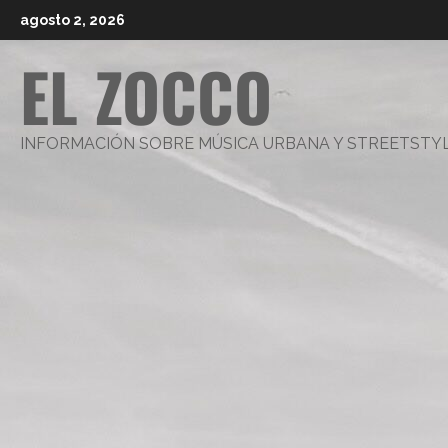
Saltar
agosto 2, 2026
al
EL ZOCCO
contenido
INFORMACIÓN SOBRE MÚSICA URBANA Y STREETSTY