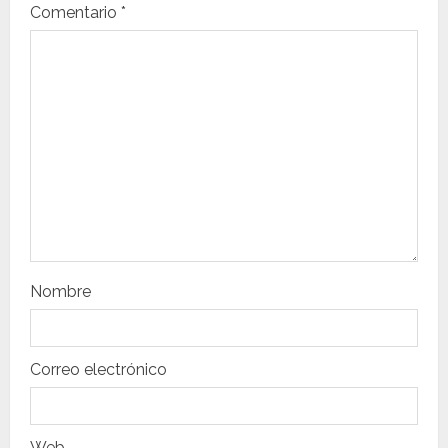
Comentario
*
n
d
e
e
n
t
r
Nombre
a
d
Correo electrónico
a
s
Web