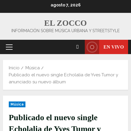
Saltar
agosto 7, 2026
al
contenido
EL ZOCCO
INFORMACIÓN SOBRE MÚSICA URBANA Y STREETSTYLE
EN VIVO
Menú
principal
Inicio
Música
Publicado el nuevo single Echolalia de Yves Tumor y
anunciado su nuevo álbum
Música
Publicado el nuevo single
Echolalia de Yves Tumor y