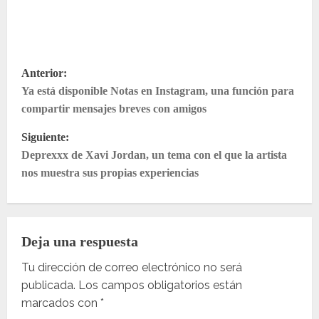
N
Anterior:
Ya está disponible Notas en Instagram, una función para
a
compartir mensajes breves con amigos
v
Siguiente:
e
Deprexxx de Xavi Jordan, un tema con el que la artista
nos muestra sus propias experiencias
g
a
Deja una respuesta
c
Tu dirección de correo electrónico no será
i
publicada.
Los campos obligatorios están
ó
marcados con
*