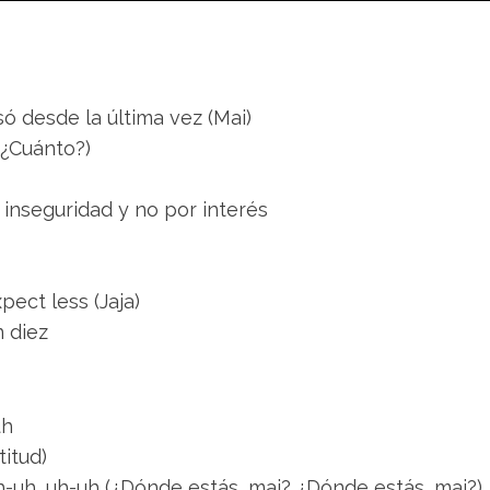
ó desde la última vez (Mai)
(¿Cuánto?)
 inseguridad y no por interés
xpect less (Jaja)
n diez
uh
titud)
h-uh, uh-uh (¿Dónde estás, mai? ¿Dónde estás, mai?)