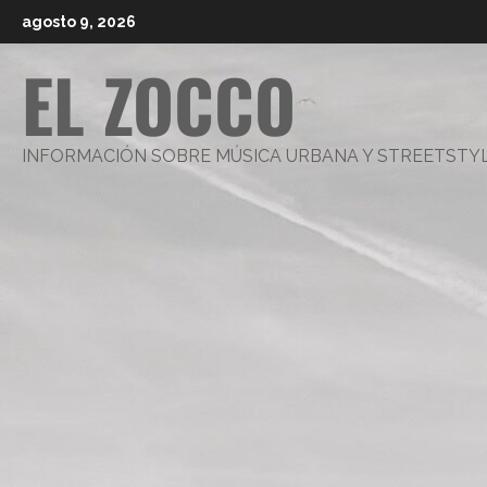
Saltar
agosto 9, 2026
al
EL ZOCCO
contenido
INFORMACIÓN SOBRE MÚSICA URBANA Y STREETSTY