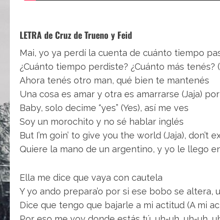
LETRA de Cruz de Trueno y Feid
Mai, yo ya perdí la cuenta de cuánto tiempo pas
¿Cuánto tiempo perdiste? ¿Cuánto más tenés? 
Ahora tenés otro man, qué bien te mantenés
Una cosa es amar y otra es amarrarse (Jaja) por
Baby, solo decime “yes” (Yes), así me ves
Soy un morochito y no sé hablar inglés
But I’m goin’ to give you the world (Jaja), don’t e
Quiere la mano de un argentino, y yo le llego e
Ella me dice que vaya con cautela
Y yo ando prepara’o por si ese bobo se altera, 
Dice que tengo que bajarle a mi actitud (A mi ac
Por eso me voy donde estás tú, uh-uh, uh-uh, u