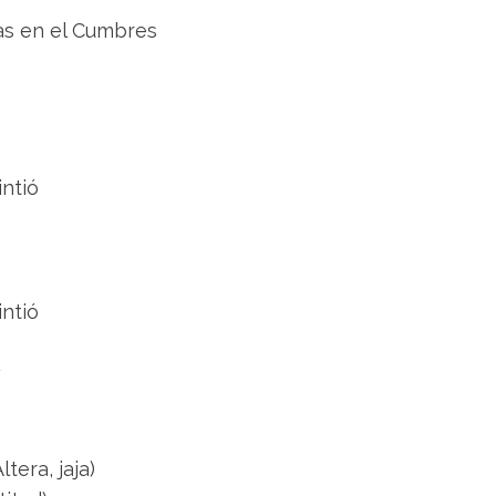
bas en el Cumbres
ntió
ntió
w
tera, jaja)