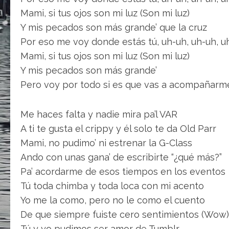
Mami, si tus ojos son mi luz (Son mi luz)
Y mis pecados son más grande’ que la cruz
Por eso me voy donde estás tú, uh-uh, uh-uh, u
Mami, si tus ojos son mi luz (Son mi luz)
Y mis pecados son más grande’
Pero voy por todo si es que vas a acompañarm
Me haces falta y nadie mira pa’l VAR
A ti te gusta el crippy y él solo te da Old Parr
Mami, no pudimo’ ni estrenar la G-Class
Ando con unas gana’ de escribirte “¿qué más?”
Pa’ acordarme de esos tiempos en los eventos
Tú toda chimba y toda loca con mi acento
Yo me la como, pero no le como el cuento
De que siempre fuiste cero sentimientos (Wow)
Tú y yo pudimos ser amor de Tumblr