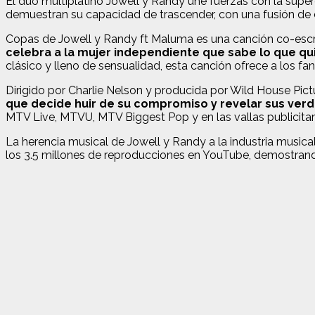
El dúo multiplatino Jowell y Randy une fuerzas con la super
demuestran su capacidad de trascender, con una fusión de 
Copas de Jowell y Randy ft Maluma es una canción co-escri
celebra a la mujer independiente que sabe lo que qui
clásico y lleno de sensualidad, esta canción ofrece a los fa
Dirigido por Charlie Nelson y producida por Wild House Pict
que decide huir de su compromiso y revelar sus verd
MTV Live, MTVU, MTV Biggest Pop y en las vallas publicita
La herencia musical de Jowell y Randy a la industria musica
los 3.5 millones de reproducciones en YouTube, demostran