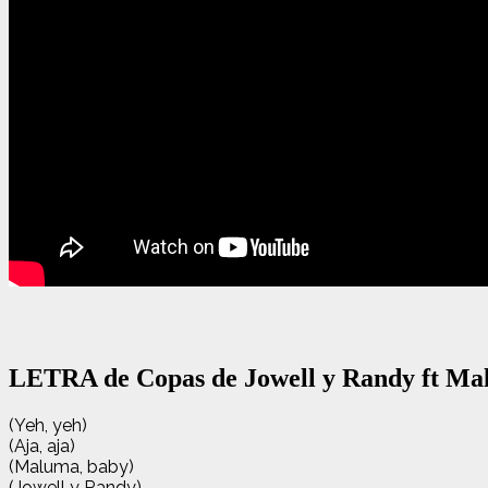
LETRA de Copas de Jowell y Randy ft M
(Yeh, yeh)
(Aja, aja)
(Maluma, baby)
(Jowell y Randy)