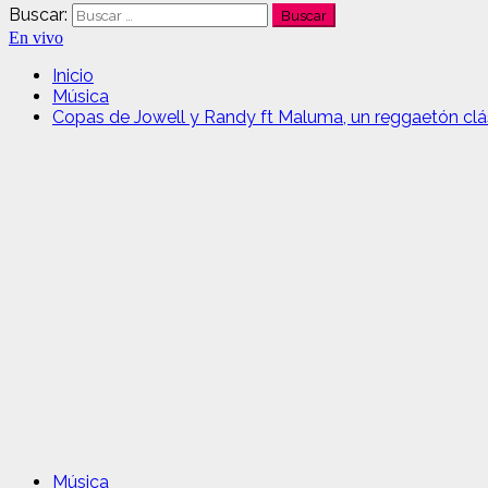
Buscar:
En vivo
Inicio
Música
Copas de Jowell y Randy ft Maluma, un reggaetón clá
Música