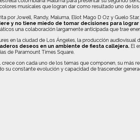
estrella colombiana Maluma para presentar su segundo sencill
colores musicales que logran dar como resultado uno de los
ta por Jowell, Randy, Maluma, Eliot Mago D Oz y Guelo Star,
ere y no tiene miedo de tomar decisiones para lograr 
náticos una colaboración largamente anticipada que trae energ
ures en la ciudad de Los Ángeles, la producción audiovisual 
aderos deseos en un ambiente de fiesta callejera.
El e
rias de Paramount Times Square.
l crece con cada uno de los temas que componen, su más recie
do su constante evolución y capacidad de trascender genera