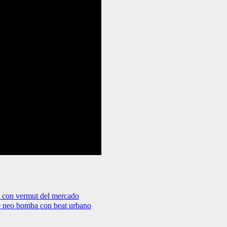
a con vermut del mercado
de neo bomba con beat urbano