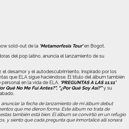
show sold-out de la
‘Metamorfosis Tour’
en Bogot.
ras del pop latino, anuncia el lanzamiento de su
, el desamor y el autodescubrimiento. Inspirado por los
tas que ELA sigue haciéndose. El título del álbum también
e personal en la vida de ELA.
‘PREGUNTAS A LAS 11:11’
Por Qué No Me Fui Antes?”, “¿Por Qué Soy Así?”
y su
rabado.
a anunciar la fecha de lanzamiento de mi álbum debut
mentos que me dieron forma. Este álbum no trata de
stas también está bien. El álbum se convirtió en un refugio
, y siento que cada pregunta que inmortalicé allí sonará