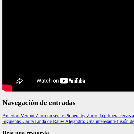
Navegación de entradas
Anterior:
Vermut Zarro presenta: Pionera by Zarro, la primera cervez
Siguiente:
Carita Linda de Rauw Alejandro: Una interesante fusión 
Deja una respuesta