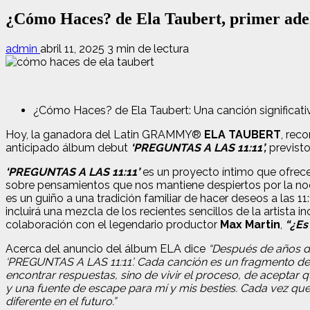
¿Cómo Haces? de Ela Taubert, primer adela
admin
abril 11, 2025
3 min de lectura
¿Cómo Haces? de Ela Taubert: Una canción significativ
Hoy, la ganadora del Latin GRAMMY®
ELA TAUBERT
, rec
anticipado álbum debut
‘PREGUNTAS A LAS 11:11’,
previsto
‘PREGUNTAS A LAS 11:11’
es un proyecto íntimo que ofrece
sobre pensamientos que nos mantiene despiertos por la noc
es un guiño a una tradición familiar de hacer deseos a las 
incluirá una mezcla de los recientes sencillos de la artista 
colaboración con el legendario productor
Max Martin
,
“¿Es
Acerca del anuncio del álbum ELA dice
“Después de años de
‘PREGUNTAS A LAS 11:11’. Cada canción es un fragmento de 
encontrar respuestas, sino de vivir el proceso, de aceptar 
y una fuente de escape para mí y mis besties. Cada vez qu
diferente en el futuro.”