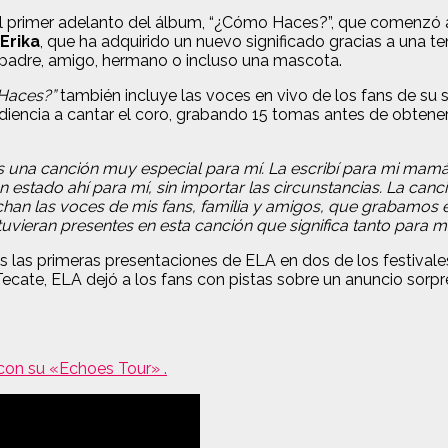
l primer adelanto del álbum, “¿Cómo Haces?”, que comenzó a
Erika
, que ha adquirido un nuevo significado gracias a una te
n padre, amigo, hermano o incluso una mascota.
Haces?”
también incluye las voces en vivo de los fans de su
diencia a cantar el coro, grabando 15 tomas antes de obtener
una canción muy especial para mí. La escribí para mi mamá, 
n estado ahí para mí, sin importar las circunstancias. La can
cuchan las voces de mis fans, familia y amigos, que grabamos
eran presentes en esta canción que significa tanto para mí
tras las primeras presentaciones de ELA en dos de los festiv
cate, ELA dejó a los fans con pistas sobre un anuncio sorpre
con su «Echoes Tour» .