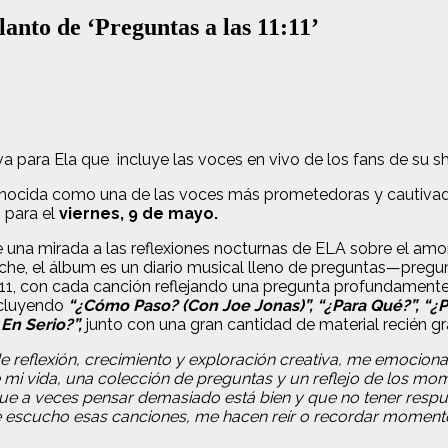
nto de ‘Preguntas a las 11:11’
a para Ela que incluye las voces en vivo de los fans de su 
onocida como una de las voces más prometedoras y cautivado
 para el
viernes, 9 de mayo.
 una mirada a las reflexiones nocturnas de ELA sobre el amor
he, el álbum es un diario musical lleno de preguntas—pregun
11:11, con cada canción reflejando una pregunta profundament
incluyendo
“
¿
Cómo Paso? (Con Joe Jonas)”,
“¿Para Qué?”, “¿
 En Serio?”,
junto con una gran cantidad de material recién g
 reflexión, crecimiento y exploración creativa, me emocion
mi vida, una colección de preguntas y un reflejo de los mo
que a veces pensar demasiado está bien y que no tener respue
e escucho esas canciones, me hacen reír o recordar momentos