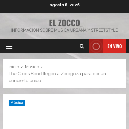
Saltar
agosto 6, 2026
al
contenido
EL ZOCCO
INFORMACIÓN SOBRE MÚSICA URBANA Y STREETSTYLE
EN VIVO
Menú
principal
Inicio
Música
The Clods Band llegan a Zaragoza para dar un
concierto único
Música