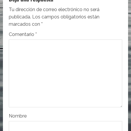
c
Tu dirección de correo electrónico no será
i
publicada.
Los campos obligatorios están
marcados con
*
ó
Comentario
*
n
d
e
e
n
t
r
Nombre