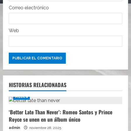
a
Correo electrónico
d
a
Web
s
HISTORIAS RELACIONADAS
Música
‘Better Late Than Never’: Romeo Santos y Prince
Royce se unen en un álbum único
admin
noviembre 28, 2025