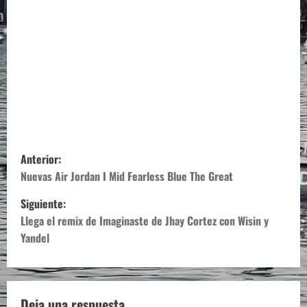
N
Anterior:
a
Nuevas Air Jordan I Mid Fearless Blue The Great
Siguiente:
v
Llega el remix de Imaginaste de Jhay Cortez con Wisin y
e
Yandel
g
a
Deja una respuesta