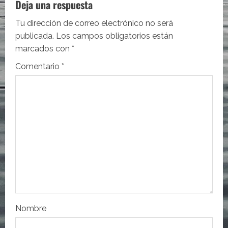
Deja una respuesta
c
Tu dirección de correo electrónico no será
i
publicada.
Los campos obligatorios están
marcados con
*
ó
Comentario
*
n
d
e
e
n
t
r
Nombre