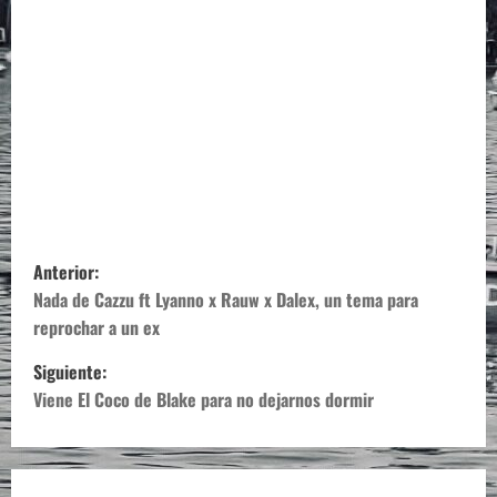
N
Anterior:
a
Nada de Cazzu ft Lyanno x Rauw x Dalex, un tema para
reprochar a un ex
v
Siguiente:
e
Viene El Coco de Blake para no dejarnos dormir
g
a