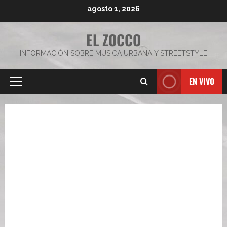
Saltar
agosto 1, 2026
al
contenido
EL ZOCCO
INFORMACIÓN SOBRE MÚSICA URBANA Y STREETSTYLE
EN VIVO
Menú
principal