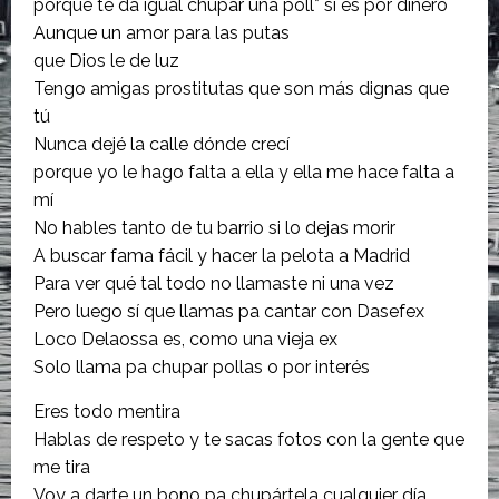
porque te da igual chupar una poll* si es por dinero
Aunque un amor para las putas
que Dios le de luz
Tengo amigas prostitutas que son más dignas que
tú
Nunca dejé la calle dónde crecí
porque yo le hago falta a ella y ella me hace falta a
mí
No hables tanto de tu barrio si lo dejas morir
A buscar fama fácil y hacer la pelota a Madrid
Para ver qué tal todo no llamaste ni una vez
Pero luego sí que llamas pa cantar con Dasefex
Loco Delaossa es, como una vieja ex
Solo llama pa chupar pollas o por interés
Eres todo mentira
Hablas de respeto y te sacas fotos con la gente que
me tira
Voy a darte un bono pa chupártela cualquier día