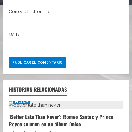
a
Correo electrónico
d
a
Web
s
HISTORIAS RELACIONADAS
Música
‘Better Late Than Never’: Romeo Santos y Prince
Royce se unen en un álbum único