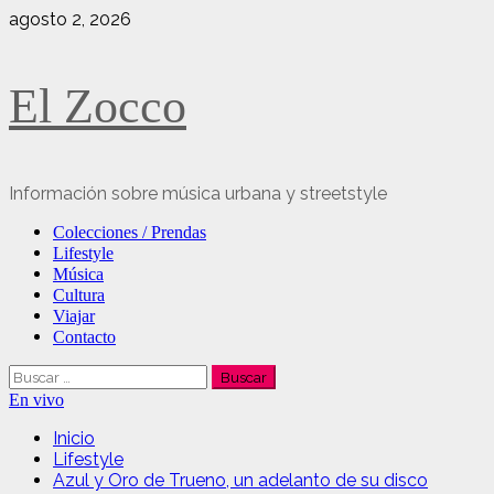
Saltar
agosto 2, 2026
al
contenido
El Zocco
Información sobre música urbana y streetstyle
Menú
Colecciones / Prendas
principal
Lifestyle
Música
Cultura
Viajar
Contacto
Buscar:
En vivo
Inicio
Lifestyle
Azul y Oro de Trueno, un adelanto de su disco