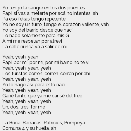
Yo tengo la sangre en los dos puentes
Papi, si vas a meterte por acá no intentes, ah
Pa eso fekas tengo repelente
Yo no soy un turro, tengo el corazón valiente, yah
Yo soy del barrio desde que nací
Lo hago solamente para mis G’
A mí me respetan por atrevi
La calle nunca va a salir de mí
Yeah, yeah, yeah
Papi, por mí, por mí, por mí barrio no te vi
Yeah, yeah, yeah, yeah
Los turistas corren-corren-corren por ahí
Yeah, yeah, yeah, yeah
Yo lo hago así, para esto nací
Yeah, yeah, yeah, yeah
Gané tanto que ya me cansé del free
Yeah, yeah, yeah, yeah
Un, dos, tres, for me
Yeah, yeah, yeah, yeah
La Boca, Barracas, Patricios, Pompeya
Comuna 4 y su huella, ah