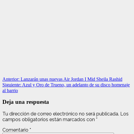
Navegación
Anterior:
Lanzarán unas nuevas Air Jordan I Mid Sheila Rashid
Siguiente:
Azul y Oro de Trueno, un adelanto de su disco homenaje
de
al barrio
entradas
Deja una respuesta
Tu dirección de correo electrónico no será publicada.
Los
campos obligatorios están marcados con
*
Comentario
*