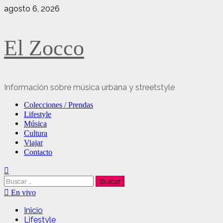
Saltar
agosto 6, 2026
al
contenido
El Zocco
Información sobre música urbana y streetstyle
Menú
Colecciones / Prendas
principal
Lifestyle
Música
Cultura
Viajar
Contacto
Buscar:
En vivo
Inicio
Lifestyle