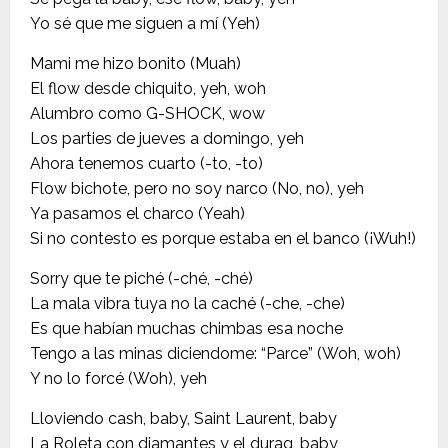
Yo sé que me siguen a mí (Yeh)
Mami me hizo bonito (Muah)
El flow desde chiquito, yeh, woh
Alumbro como G-SHOCK, wow
Los parties de jueves a domingo, yeh
Ahora tenemos cuarto (-to, -to)
Flow bichote, pero no soy narco (No, no), yeh
Ya pasamos el charco (Yeah)
Si no contesto es porque estaba en el banco (¡Wuh!)
Sorry que te piché (-ché, -ché)
La mala vibra tuya no la caché (-che, -che)
Es que habían muchas chimbas esa noche
Tengo a las minas diciendome: “Parce” (Woh, woh)
Y no lo forcé (Woh), yeh
Lloviendo cash, baby, Saint Laurent, baby
La Roleta con diamantes y el durag, baby