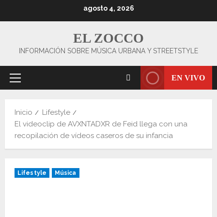
Saltar
agosto 4, 2026
al
contenido
EL ZOCCO
INFORMACIÓN SOBRE MÚSICA URBANA Y STREETSTYLE
EN VIVO
Menú
principal
Inicio
Lifestyle
El videoclip de AVXNTADXR de Feid llega con una
recopilación de vídeos caseros de su infancia
Lifestyle
Música