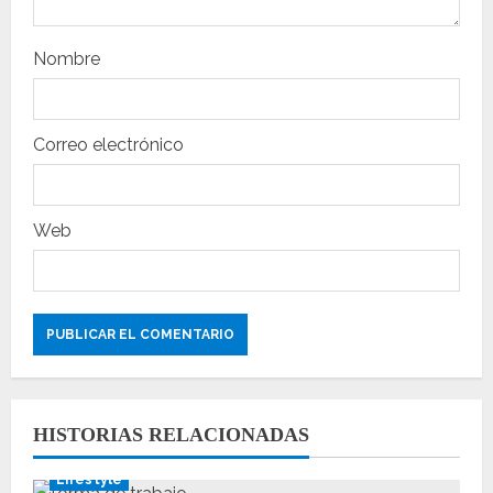
n
t
Nombre
r
a
Correo electrónico
d
a
Web
s
HISTORIAS RELACIONADAS
Lifestyle