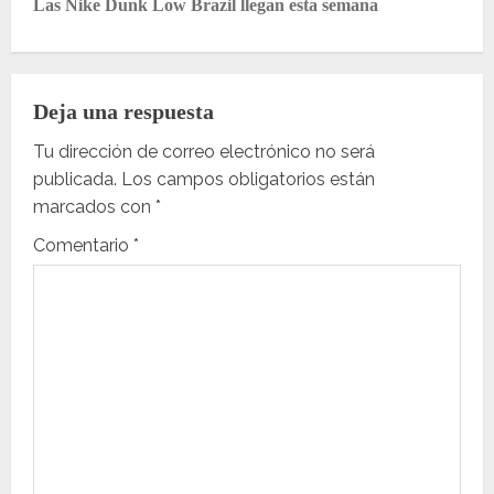
Las Nike Dunk Low Brazil llegan esta semana
e
g
Deja una respuesta
a
Tu dirección de correo electrónico no será
c
publicada.
Los campos obligatorios están
marcados con
*
i
Comentario
*
ó
n
d
e
e