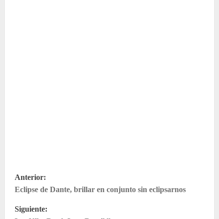
N
Anterior:
Eclipse de Dante, brillar en conjunto sin eclipsarnos
a
Siguiente:
v