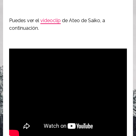
Puedes ver el
videoclip
de Ateo de Saiko, a
continuación.