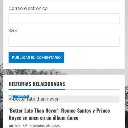
d
Correo electrónico
a
s
Web
HISTORIAS RELACIONADAS
Música
‘Better Late Than Never’: Romeo Santos y Prince
Royce se unen en un álbum único
admin
noviembre 28, 2025