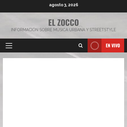
Saltar
agosto 3, 2026
al
contenido
EL ZOCCO
INFORMACIÓN SOBRE MÚSICA URBANA Y STREETSTYLE
EN VIVO
Menú
principal