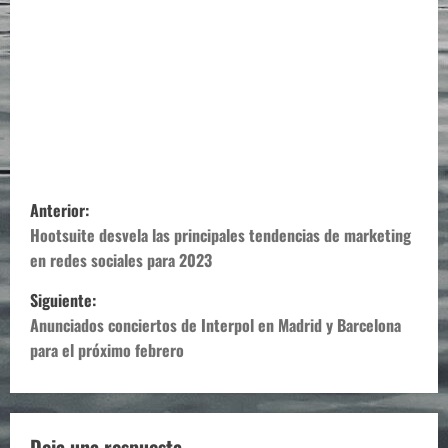
N
Anterior:
a
Hootsuite desvela las principales tendencias de marketing
en redes sociales para 2023
v
Siguiente:
e
Anunciados conciertos de Interpol en Madrid y Barcelona
para el próximo febrero
g
a
Deja una respuesta