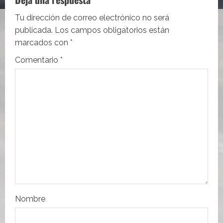
c
i
Tu dirección de correo electrónico no será
publicada.
Los campos obligatorios están
ó
marcados con
*
n
Comentario
*
d
e
e
n
t
r
Nombre
a