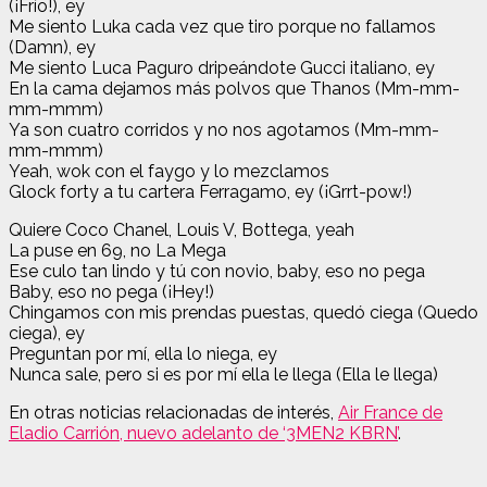
(¡Frío!), ey
Me siento Luka cada vez que tiro porque no fallamos
(Damn), ey
Me siento Luca Paguro dripeándote Gucci italiano, ey
En la cama dejamos más polvos que Thanos (Mm-mm-
mm-mmm)
Ya son cuatro corridos y no nos agotamos (Mm-mm-
mm-mmm)
Yeah, wok con el faygo y lo mezclamos
Glock forty a tu cartera Ferragamo, ey (¡Grrt-pow!)
Quiere Coco Chanel, Louis V, Bottega, yeah
La puse en 69, no La Mega
Ese culo tan lindo y tú con novio, baby, eso no pega
Baby, eso no pega (¡Hey!)
Chingamos con mis prendas puestas, quedó ciega (Quedo
ciega), ey
Preguntan por mí, ella lo niega, ey
Nunca sale, pero si es por mí ella le llega (Ella le llega)
En otras noticias relacionadas de interés,
Air France de
Eladio Carrión, nuevo adelanto de ‘3MEN2 KBRN’
.