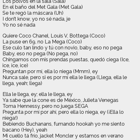
Los polvos en la sala (Sala)
En el baño del Met Gala (Met Gala)
Se te regó la máscara (Uh)
I don’t know, yo no sé nada, je
Yo no sé nada
Quiere Coco Chanel, Louis V, Bottega (Coco)
La puse en 69, no La Mega (Coco)
Ese culo tan lindo y tú con novio, baby, eso no pega
Baby, eso no pega (No pega, no)
Chingamos con mis prendas puestas, quedó ciega (Ice,
ice, ice, ice)
Preguntan por mí, ella lo niega (Mmm), ey
Nunca sale, pero si es por mí ella le llega (Llega, ella le
llega, yeah; llega)
Ella le llega, ey; ella le llega, ey
Ya sabe que la cone es de México, Julieta Venegas
Toma Hennessy, pero no juega SEGA
Pregunta por mí por ahí, pero ella lo niega, ey (¡Ella lo
niega!)
Bebiendo Buchanans, fumando hookah yo me siento
bacano (Hey), yeah
Mi cuello tá frío, jacket Moncler y estamos en verano