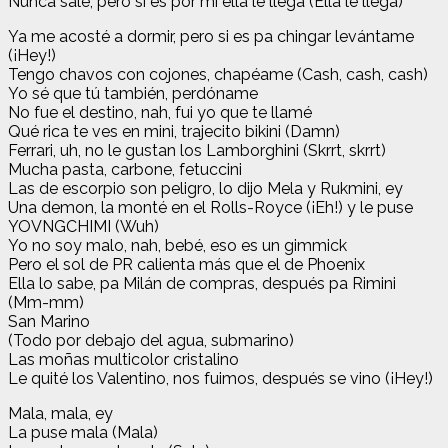
Nunca sale, pero si es por mí ella le llega (Ella le llega)
Ya me acosté a dormir, pero si es pa chingar levántame
(¡Hey!)
Tengo chavos con cojones, chapéame (Cash, cash, cash)
Yo sé quе tú también, perdóname
No fue еl destino, nah, fui yo que te llamé
Qué rica te ves en mini, trajecito bikini (Damn)
Ferrari, uh, no le gustan los Lamborghini (Skrrt, skrrt)
Mucha pasta, carbone, fetuccini
Las de escorpio son peligro, lo dijo Mela y Rukmini, ey
Una demon, la monté en el Rolls-Royce (¡Eh!) y le puse
YOVNGCHIMI (Wuh)
Yo no soy malo, nah, bebé, eso es un gimmick
Pero el sol de PR calienta más que el de Phoenix
Ella lo sabe, pa Milán de compras, después pa Rimini
(Mm-mm)
San Marino
(Todo por debajo del agua, submarino)
Las moñas multicolor cristalino
Le quité los Valentino, nos fuimos, después se vino (¡Hey!)
Mala, mala, ey
La puse mala (Mala)