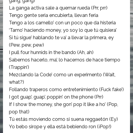
gang, gang)
La ganga activa sale a quemar rueda (Prr, prr)
Tengo gente seria encubierta, llevan feria
Tengo a los camello’ con un poco que da histeria
‘Tamo’ haciendo money, yo soy lo que tú quisiera’
Si tú sigue’ hablando te va’ a llevar la primera, ey
(Pew, pew, pew)
I pull four hunnids in the bando (Ah, ah)
Sabemos hacerlo, ma’, lo hacemos de hace tiempo
(Trappin’)
Mezclando la Code’ como un experimento (Wait,
what?)
Follando traperos como entretenimiento (Fuck fake’)
I got guap’, guap’, poppin’ on the phone (Prr)
If I show the money, she gon’ pop it like a ho’ (Pop,
pop that)
Tú estás moviendo como si suena reggaetón (Ey)
Yo bebo sirope y ella está bebiendo ron (¡Pop!)