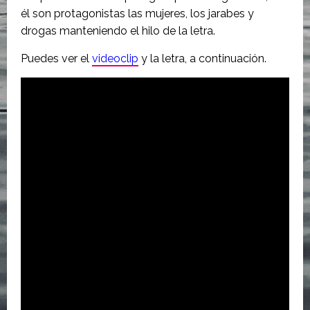
él son protagonistas las mujeres, los jarabes y
drogas manteniendo el hilo de la letra.
Puedes ver el
videoclip
y la letra, a continuación.