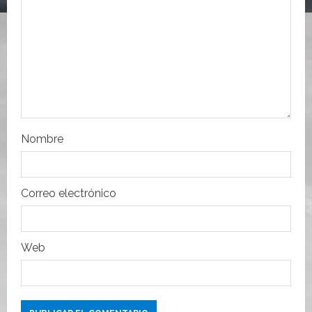
e
e
n
t
r
Nombre
a
d
Correo electrónico
a
s
Web