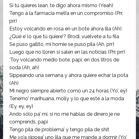
Si tú quieres lean, te digo ahora mismo (Yeah)
Tengo a la farmacia meti’a en un compromiso (Prr,
prr)
Estoy volcando en rosa en un bote ahora lila (Ah)
¿Qué e’ lo que tú quiere’? Brodi, vuélvete a tu fila
Se puso gallito, mi homie se puso pila (Ah, prr)
Luego que no lloren si salen en las noticias (Prr, prr)
‘Toy volcando medio bote, papi, en dos litros de
soda (Ah, ah)
Sippeando una semana y ahora quiere echar la pota
(Ah)
Mi negro siempre abierto como un 24 horas (Yo’, ey)
Tenemo’ marihuana, molly y lo que esté a la moda
(Ey, ey, ey)
Ando sólo pa’ mí, si no me hablas de dinero je ne
comprends, papi
Tengo pila de problema’ y tengo pila de shit
Me vo’a sippea’ uno lila que me mande a dormir (Yo’,