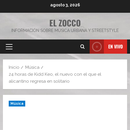
Saltar
agosto 3, 2026
al
contenido
EL ZOCCO
INFORMACIÓN SOBRE MÚSICA URBANA Y STREETSTYLE
EN VIVO
Menú
principal
Inicio
Música
24 horas de Kidd Keo, el nuevo con el que el
alicantino regresa en solitario
Música