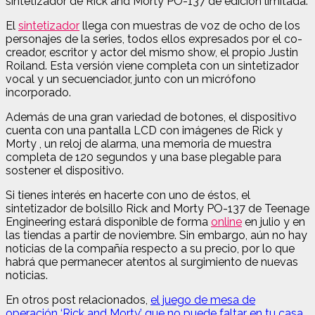
sintetizador de Rick and Morty PO-137 de edición limitada.
El
sintetizador
llega con muestras de voz de ocho de los
personajes de la series, todos ellos expresados ​​por el co-
creador, escritor y actor del mismo show, el propio Justin
Roiland. Esta versión viene completa con un sintetizador
vocal y un secuenciador, junto con un micrófono
incorporado.
Además de una gran variedad de botones, el dispositivo
cuenta con una pantalla LCD con imágenes de Rick y
Morty , un reloj de alarma, una memoria de muestra
completa de 120 segundos y una base plegable para
sostener el dispositivo.
Si tienes interés en hacerte con uno de éstos, el
sintetizador de bolsillo Rick and Morty PO-137 de Teenage
Engineering estará disponible de forma
online
en julio y en
las tiendas a partir de noviembre. Sin embargo, aún no hay
noticias de la compañía respecto a su precio, por lo que
habrá que permanecer atentos al surgimiento de nuevas
noticias.
En otros post relacionados,
el juego de mesa de
operación ‘Rick and Morty’ que no puede faltar en tu casa